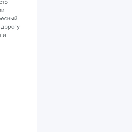
сто
ли
ресный.
а дорогу
ы и