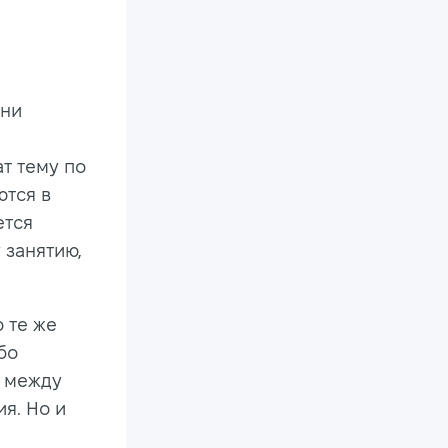
ени
ат тему по
ются в
ется
 занятию,
 те же
бо
т между
я. Но и