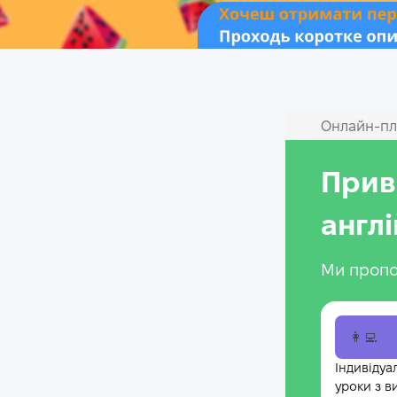
Онлайн‑пл
Прив
англ
Ми пропо
👩‍💻
Індивідуа
уроки з в