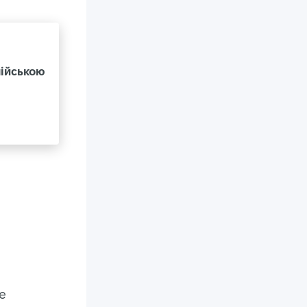
лійською
е