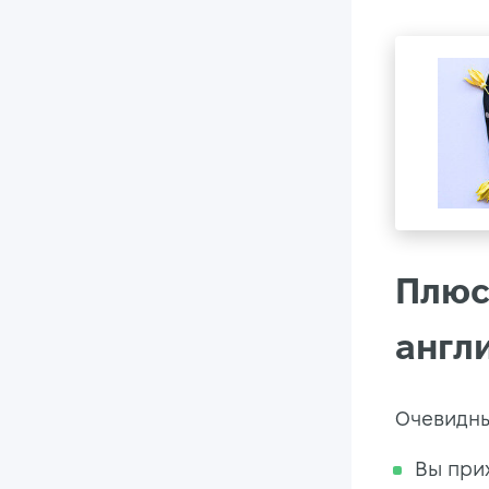
Плюс
англ
Очевидны
Вы при