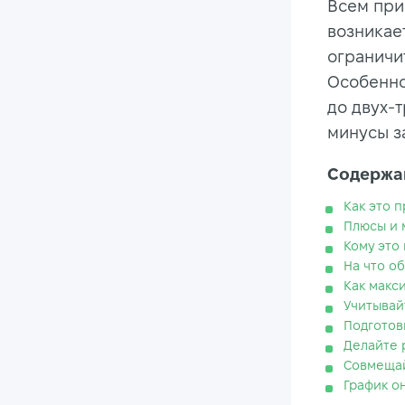
Всем прив
возникает
ограничи
Особенно 
до двух-т
минусы з
Содержан
Как это 
Плюсы и 
Кому это
На что о
Как макс
Учитывай
Подготов
Делайте 
Совмещай
График о