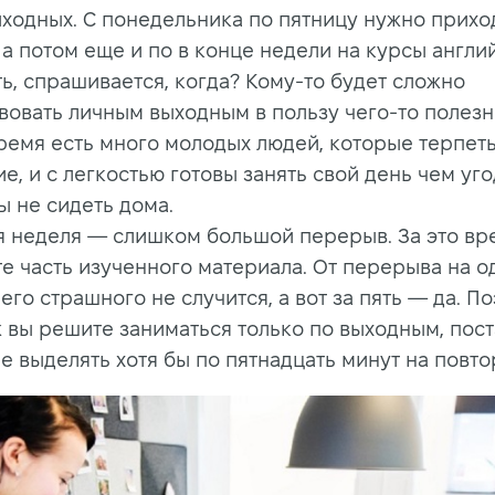
ыходных. С понедельника по пятницу нужно прихо
 а потом еще и по в конце недели на курсы англий
ь, спрашивается, когда? Кому-то будет сложно
овать личным выходным в пользу чего-то полезно
ремя есть много молодых людей, которые терпеть
е, и с легкостью готовы занять свой день чем уго
ы не сидеть дома.
я неделя — слишком большой перерыв. За это вр
е часть изученного материала. От перерыва на о
его страшного не случится, а вот за пять — да. П
ж вы решите заниматься только по выходным, пос
е выделять хотя бы по пятнадцать минут на повто