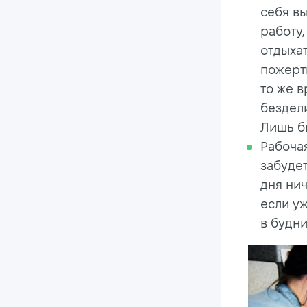
себя в
работу,
отдыхат
пожертв
то же в
бездели
Лишь б
Рабоча
забудет
дня нич
если у
в будни