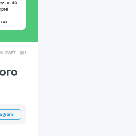
сучасній
ормі
х
ттях
12857
1
ого
legram