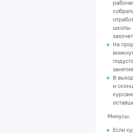
рабочег
собрать
отработ
школы. 
захочет
На про
вникнут
подуста
заняти
В выхо
и скон
курсам
оставши
Минусы:
Если к