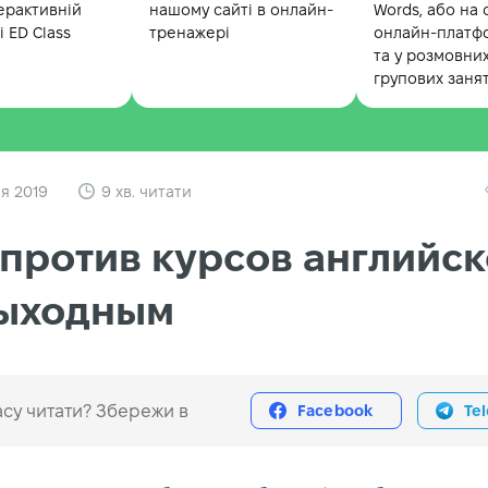
ерактивній
нашому сайті в онлайн-
Words, або на 
 ED Class
тренажері
онлайн-платф
та у розмовни
групових заня
я 2019
9 хв. читати
 против курсов английск
выходным
су читати? Збережи в
Facebook
Te