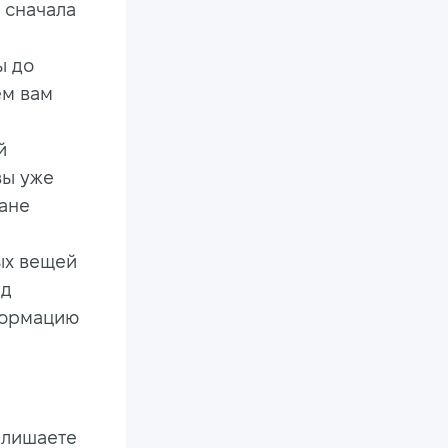
о сначала
ы до
ем вам
й
вы уже
лане
ых вещей
ед
нформацию
 лишаете