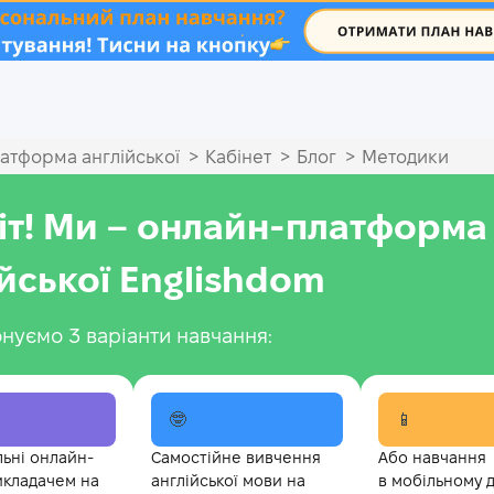
.
>
>
>
атформа англійської
Кабінет
Блог
Методики
іт! Ми – онлайн-платформа
ійської Englishdom
нуємо 3 варіанти навчання:
🤓
📱
льні онлайн-
Самостійне вивчення
Або навчання
икладачем на
англійської мови на
в мобільному 