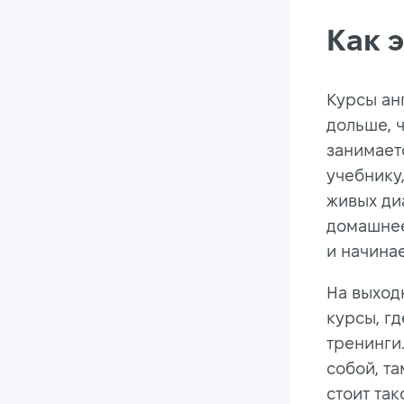
Как 
Курсы ан
дольше, ч
занимаетс
учебнику
живых диа
домашнее
и начинае
На выход
курсы, гд
тренинги
собой, т
стоит та