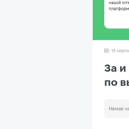
нашій інт
платформі
13 серпн
За и
по 
Немає ча