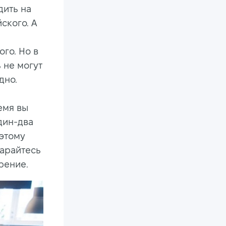
дить на
ского. А
го. Но в
 не могут
дно.
емя вы
дин-два
оэтому
тарайтесь
рение.