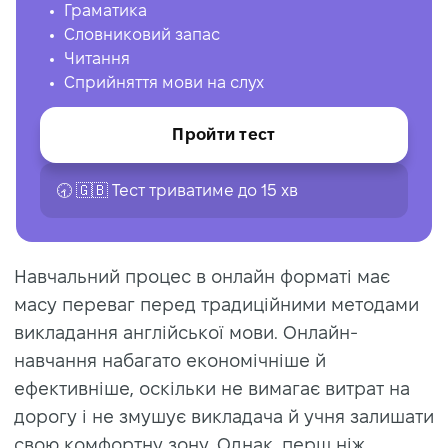
Граматика
Словниковий запас
Читання
Сприйняття мови на слух
Пройти тест
🕣 🇬🇧 Тест триватиме до 15 хв
Навчальний процес в онлайн форматі має
масу переваг перед традиційними методами
викладання англійської мови. Онлайн-
навчання набагато економічніше й
ефективніше, оскільки не вимагає витрат на
дорогу і не змушує викладача й учня залишати
свою комфортну зону. Однак, перш ніж