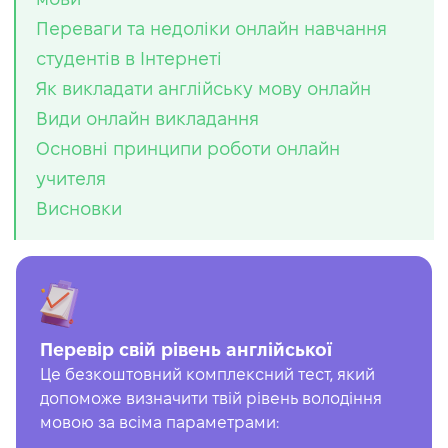
Переваги та недоліки онлайн навчання
студентів в Інтернеті
Як викладати англійську мову онлайн
Види онлайн викладання
Основні принципи роботи онлайн
учителя
Висновки
Перевір свій рівень англійської
Це безкоштовний комплексний тест, який
допоможе визначити твій рівень володіння
мовою за всіма параметрами: