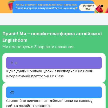
.
Привіт! Ми – онлайн-платформа англійської
Englishdom
Ми пропонуємо 3 варіанти навчання:
👩‍💻
Індивідуальні онлайн-уроки з викладачем на нашій
інтерактивній платформі ED Class
🤓
Самостійне вивчення англійської мови на нашому
сайті в онлайн-тренажері