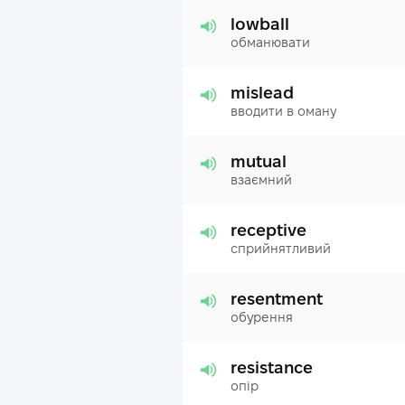
lowball
обманювати
mislead
вводити в оману
mutual
взаємний
receptive
сприйнятливий
resentment
обурення
resistance
опір