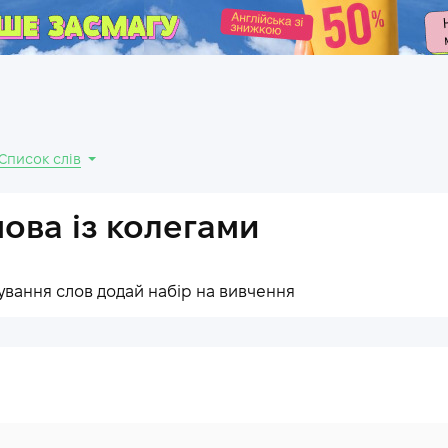
.
Список слів
ова із колегами
ування слов додай набір на вивчення