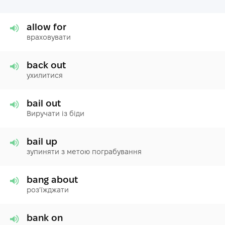
allow for
враховувати
back out
ухилитися
bail out
Виручати із біди
bail up
зупиняти з метою пограбування
bang about
роз'їжджати
bank on