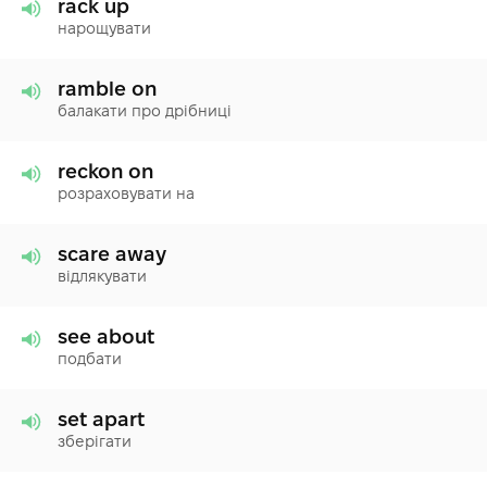
rack up
нарощувати
ramble on
балакати про дрібниці
reckon on
розраховувати на
scare away
відлякувати
see about
подбати
set apart
зберігати