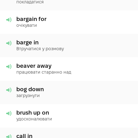
покладатися
bargain for
очікувати
barge in
Втручатися у розмову
beaver away
працювати старанно над
bog down
загрузнути
brush up on
удосконалювати
call in