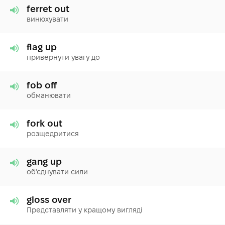
ferret out
винюхувати
flag up
привернути увагу до
fob off
обманювати
fork out
розщедритися
gang up
об'єднувати сили
gloss over
Представляти у кращому вигляді