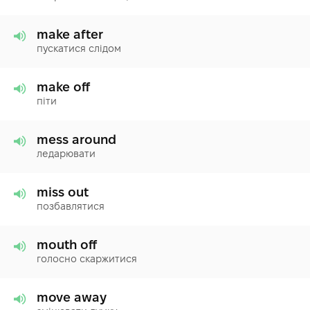
make after
пускатися слідом
make off
піти
mess around
ледарювати
miss out
позбавлятися
mouth off
голосно скаржитися
move away