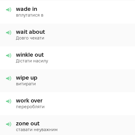
wade in
вплутатися в
wait about
Довго чекати
winkle out
Дістати насилу
wipe up
витирати
work over
переробляти
zone out
ставати неуважним