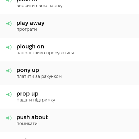
вносити свою частку
play away
програти
plough on
наполегливо просуватися
pony up
платити за рахунком
prop up
Надати підтримку
push about
помикати