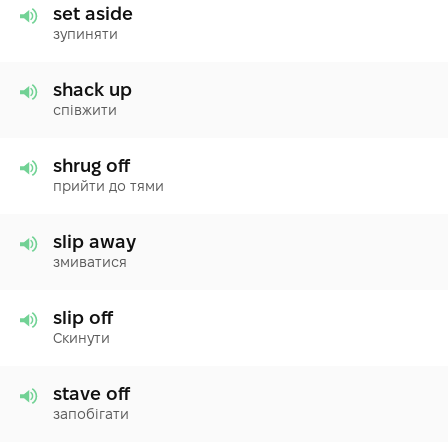
set aside
зупиняти
shack up
співжити
shrug off
прийти до тями
slip away
змиватися
slip off
Скинути
stave off
запобігати