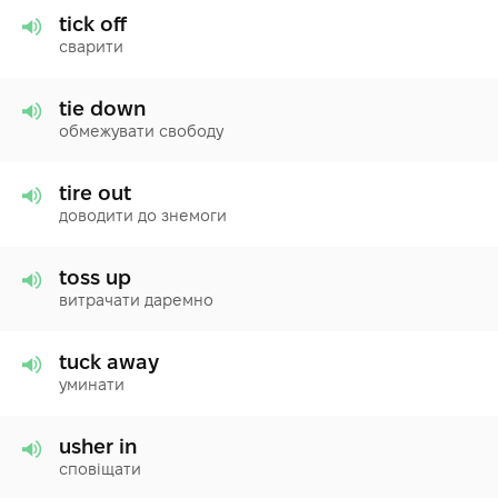
tick off
сварити
tie down
обмежувати свободу
tire out
доводити до знемоги
toss up
витрачати даремно
tuck away
уминати
usher in
сповіщати