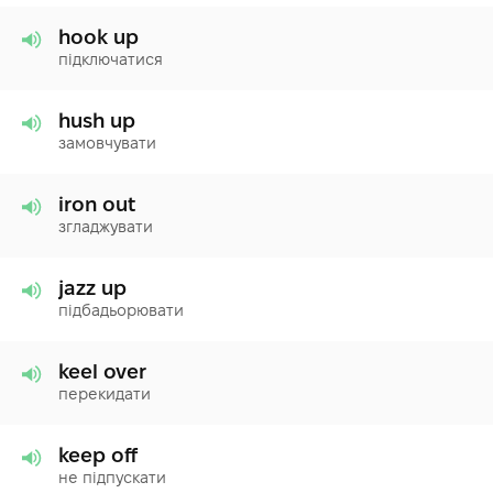
hook up
підключатися
hush up
замовчувати
iron out
згладжувати
jazz up
підбадьорювати
keel over
перекидати
keep off
не підпускати