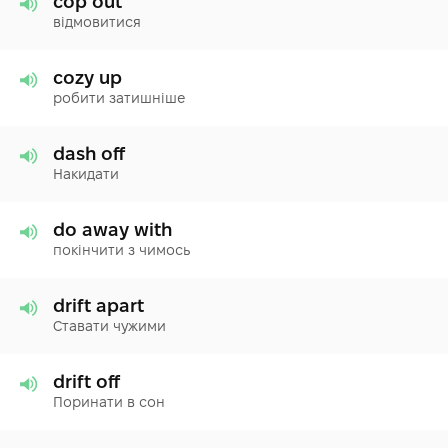
cop out
відмовитися
cozy up
робити затишніше
dash off
Накидати
do away with
покінчити з чимось
drift apart
Ставати чужими
drift off
Поринати в сон