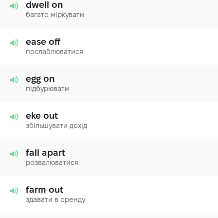
dwell on
багато міркувати
ease off
послаблюватися
egg on
підбурювати
eke out
збільшувати дохід
fall apart
розвалюватися
farm out
здавати в оренду