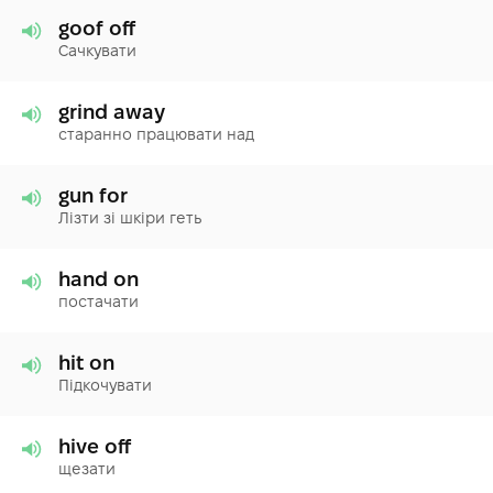
goof off
Сачкувати
grind away
старанно працювати над
gun for
Лізти зі шкіри геть
hand on
постачати
hit on
Підкочувати
hive off
щезати