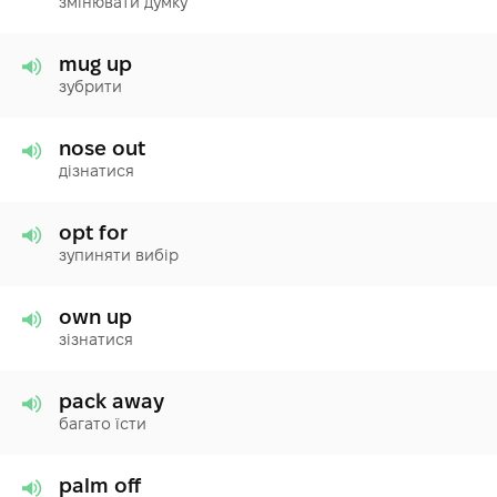
змінювати думку
mug up
зубрити
nose out
дізнатися
opt for
зупиняти вибір
own up
зізнатися
pack away
багато їсти
palm off