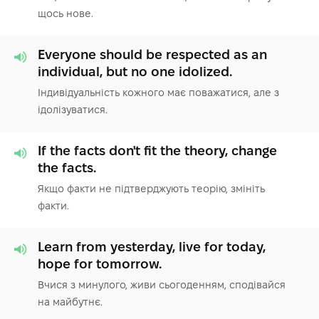
щось нове.
Everyone should be respected as an
individual, but no one idolized.
Індивідуальність кожного має поважатися, але з
ідолізуватися.
If the facts don't fit the theory, change
the facts.
Якщо факти не підтверджують теорію, змініть
факти.
Learn from yesterday, live for today,
hope for tomorrow.
Вчися з минулого, живи сьогоденням, сподівайся
на майбутнє.