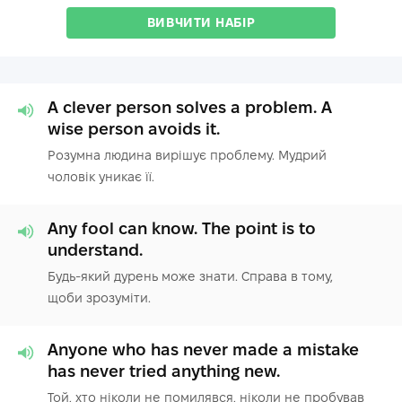
ВИВЧИТИ НАБІР
A clever person solves a problem. A
wise person avoids it.
Розумна людина вирішує проблему. Мудрий
чоловік уникає її.
Any fool can know. The point is to
understand.
Будь-який дурень може знати. Справа в тому,
щоби зрозуміти.
Anyone who has never made a mistake
has never tried anything new.
Той, хто ніколи не помилявся, ніколи не пробував