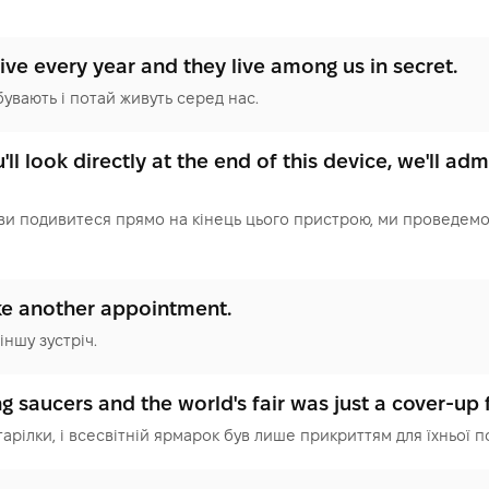
e every year and they live among us in secret.
вають і потай живуть серед нас.
ll look directly at the end of this device, we'll adm
ви подивитеся прямо на кінець цього пристрою, ми проведемо
ke another appointment.
іншу зустріч.
ing saucers and the world's fair was just a cover-up f
тарілки, і всесвітній ярмарок був лише прикриттям для їхньої п