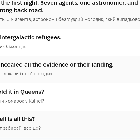
 the first night. Seven agents, one astronomer, an
wrong back road.
ть. Сім агентів, астроном і безглуздий молодик, який випадков
intergalactic refugees.
их біженців.
cealed all the evidence of their landing.
і докази їхньої посадки.
ld it in Queens?
и ярмарок у Квінсі?
l is all this?
рт забирай, все це?