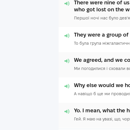
There were nine of us
who got lost on the 
Першої ночі нас було дев'я
They were a group of 
То була група міжгалактичн
We agreed, and we con
Ми погодилися і сховали вс
Why else would we ho
А навіщо б ще ми проводил
Yo. I mean, what the hel
Гей. Я маю на увазі, що, чо