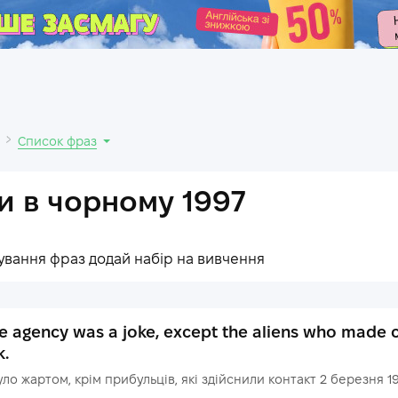
.
Список фраз
 в чорному 1997
ування фраз додай набір на вивчення
e agency was a joke, except the aliens who made c
k.
уло жартом, крім прибульців, які здійснили контакт 2 березня 1