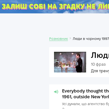
Розмовник
Люди в чорному 1997
Люди
10
фраз
Для трен
Everybody thought th
1961, outside New Yor
Усі думали, що агентство б