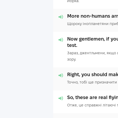
Йорка.
More non-humans arriv
Щороку інопланетяни прибу
Now gentlemen, if you'
test.
Зараз, джентльмени, якщо 
зору.
Right, you should ma
Точно, тобі ще призначити 
So, these are real fly
Отже, це справжні літаючі 