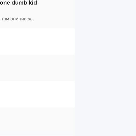
d one dumb kid
о там опинився.