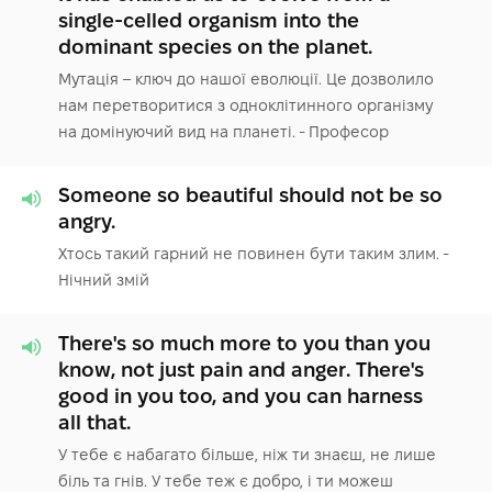
single-celled organism into the
dominant species on the planet.
Мутація – ключ до нашої еволюції. Це дозволило
нам перетворитися з одноклітинного організму
на домінуючий вид на планеті. - Професор
Someone so beautiful should not be so
angry.
Хтось такий гарний не повинен бути таким злим. -
Нічний змій
There's so much more to you than you
know, not just pain and anger. There's
good in you too, and you can harness
all that.
У тебе є набагато більше, ніж ти знаєш, не лише
біль та гнів. У тебе теж є добро, і ти можеш