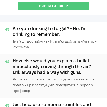
ВИВЧИТИ НАБІР
Are you drinking to forget? - No, I'm
drinking to remember.
Ти п'єш, щоб забути? - Ні, я п'ю, щоб запам'ятати. –
Росомаха
How else would you explain a bullet
miraculously curving through the air?
Erik always had a way with guns.
Як ще ви поясните, що куля чудово згинається в
повітрі? Ерік завжди умів поводитися зі зброєю. -
Професор
Just because someone stumbles and