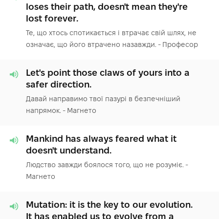
loses their path, doesn't mean they're
lost forever.
Те, що хтось спотикається і втрачає свій шлях, не
означає, що його втрачено назавжди. - Професор
Let's point those claws of yours into a
safer direction.
Давай направимо твої пазурі в безпечніший
напрямок. - Магнето
Mankind has always feared what it
doesn't understand.
Людство завжди боялося того, що не розуміє. -
Магнето
Mutation: it is the key to our evolution.
It has enabled us to evolve from a