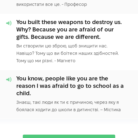
використати все це. - Професор
You built these weapons to destroy us.
Why? Because you are afraid of our
gifts. Because we are different.
Ви створили цю зброю, щоб знищити нас.
Навіщо? Тому що ви боїтеся наших здібностей.
Тому що ми різні. - Магнето
You know, people like you are the
reason I was afraid to go to school as a
child.
Знаєш, такі люди як ти є причиною, через яку я
боялася ходити до школи в дитинстві. – Містика