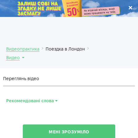
.
Видеопрактика
Поездка в Лондон
Видео
Переглянь відео
Рекомендовані слова
tube
—
метро
pass
—
проездной
МЕНІ ЗРОЗУМІЛО