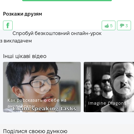
human rights
—
права человека
Розкажи друзям
observe
—
наблюдать
5
3
bloody
—
чертов
Спробуй безкоштовний онлайн-урок
deposit
—
задаток
з викладачем
Інші цікаві відео
Как рассказать о себе на
Imagine Dragons – 
английском
Поділися своєю думкою