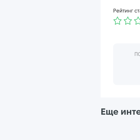
Рейтинг ст
П
Еще инт