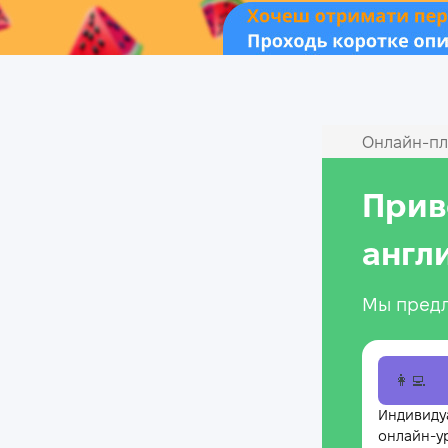
Онлайн‑пл
Прив
англ
Мы предл
👩‍💻
Индивиду
онлайн-у