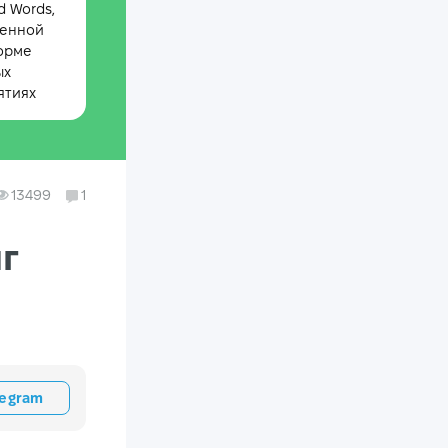
 Words,
менной
орме
ых
ятиях
13499
1
г
legram