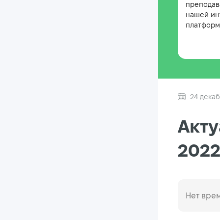
преподав
нашей ин
платформе
24 декаб
Акту
202
Нет врем