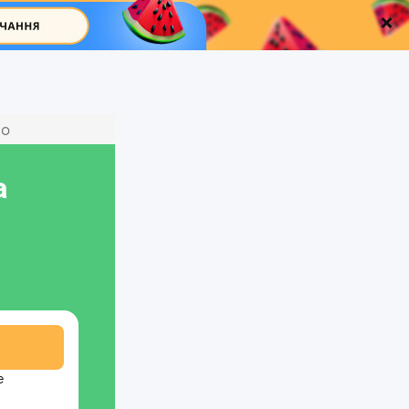
ио
а
е