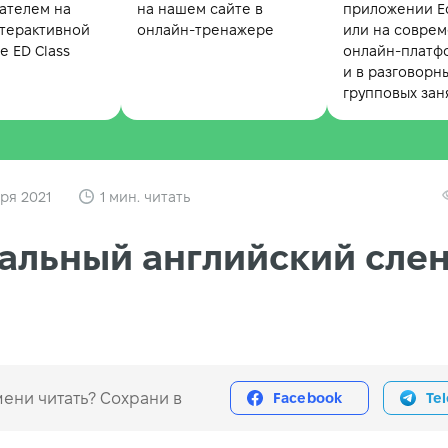
ателем на
на нашем сайте в
приложении Ed
терактивной
онлайн-тренажере
или на совре
 ED Class
онлайн-платф
и в разговорн
групповых зан
ря 2021
1 мин. читать
альный английский слен
2
ени читать? Сохрани в
Facebook
Te