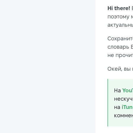
Hi there!
поэтому 
актуальны
Сохранит
словарь E
не прочит
Окей, вы
На
You
нескуч
на
iTun
коммен