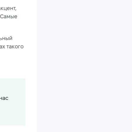
кцент,
 Самые
льный
ах такого
нас