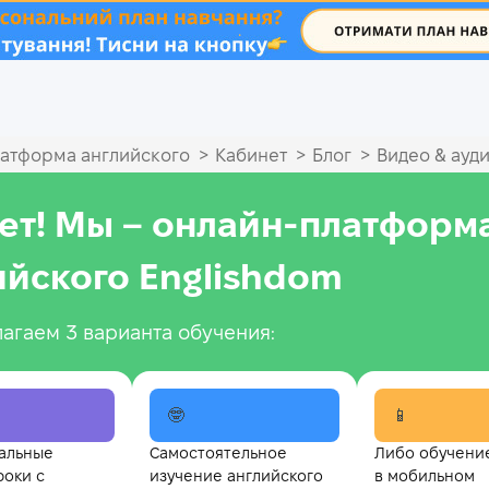
.
>
>
>
атформа английского
Кабинет
Блог
Видео & ауд
ет! Мы – онлайн‑платформ
ийского Englishdom
агаем 3 варианта обучения:
🤓
📱
альные
Самостоятельное
Либо обучени
роки с
изучение английского
в мобильном