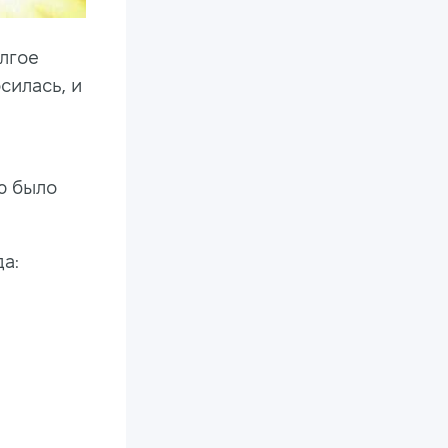
лгое
силась, и
ю было
а: