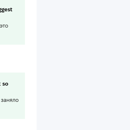
ggest
это
k so
 заняло