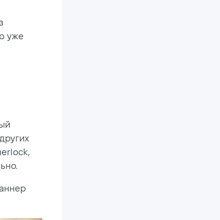
з
о уже
ный
 других
erlock,
ьно.
раннер