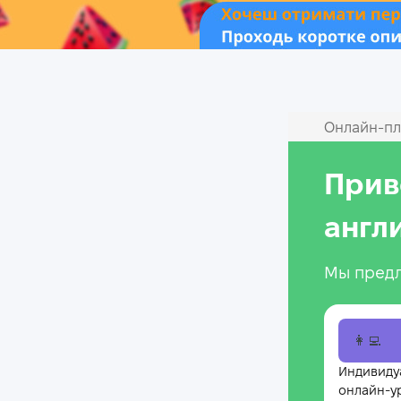
Онлайн‑пл
Прив
англ
Мы предл
👩‍💻
Индивиду
онлайн-у