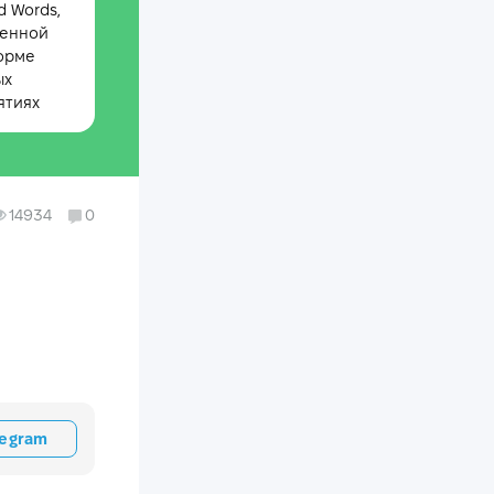
 Words,
менной
орме
ых
ятиях
14934
0
legram