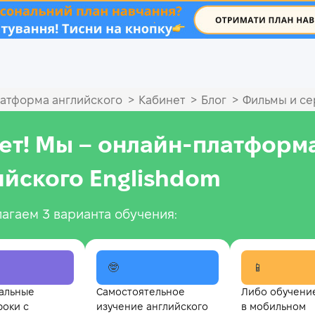
.
>
>
>
атформа английского
Кабинет
Блог
Фильмы и с
ет! Мы – онлайн‑платформ
ийского Englishdom
агаем 3 варианта обучения:
🤓
📱
альные
Самостоятельное
Либо обучени
роки с
изучение английского
в мобильном