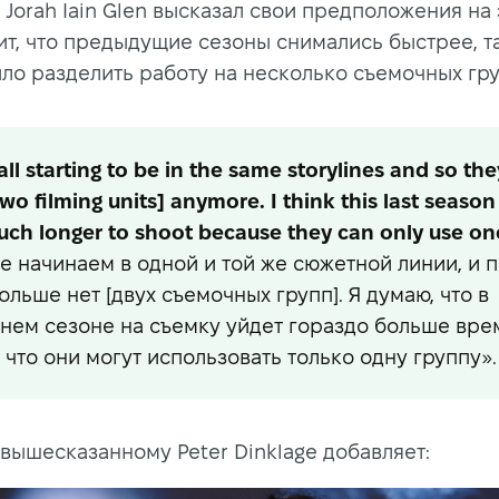
 Jorah Iain Glen высказал свои предположения на э
ит, что предыдущие сезоны снимались быстрее, т
ло разделить работу на несколько съемочных гру
all starting to be in the same storylines and so the
wo filming units] anymore. I think this last season 
uch longer to shoot because they can only use one
е начинаем в одной и той же сюжетной линии, и 
больше нет [двух съемочных групп]. Я думаю, что в
нем сезоне на съемку уйдет гораздо больше вре
 что они могут использовать только одну группу».
 вышесказанному Peter Dinklage добавляет: