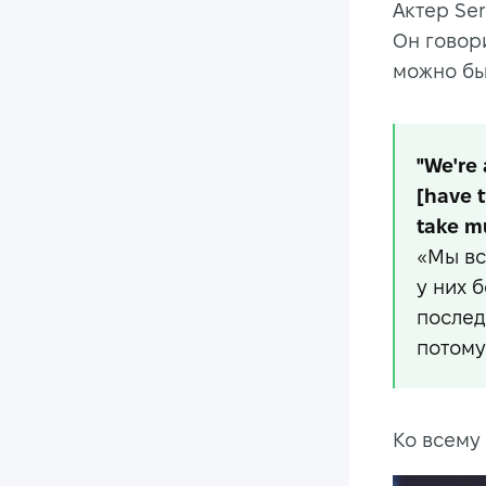
Актер Ser
Он говор
можно бы
"We're 
[have t
take m
«Мы вс
у них 
послед
потому
Ко всему