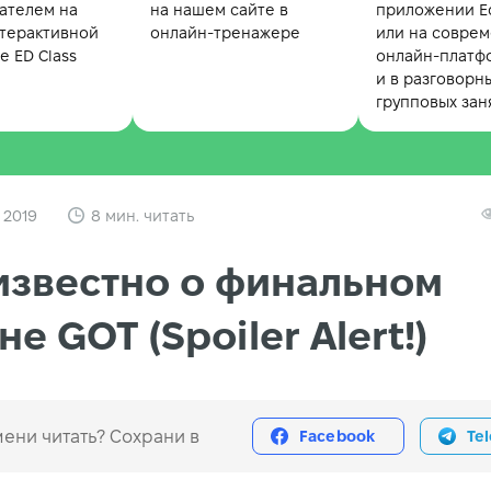
ателем на
на нашем сайте в
приложении Ed
терактивной
онлайн-тренажере
или на совре
 ED Class
онлайн-платф
и в разговорн
групповых зан
 2019
8 мин. читать
известно о финальном
не GOT (Spoiler Alert!)
ени читать? Сохрани в
Facebook
Te