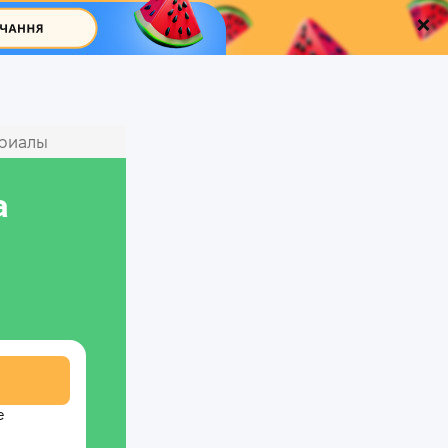
ериалы
а
е