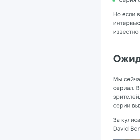
Но если 
интервью
известно
Ожид
Мы сейча
сериал. В
зрителей,
серии вы
За кулис
David Ben