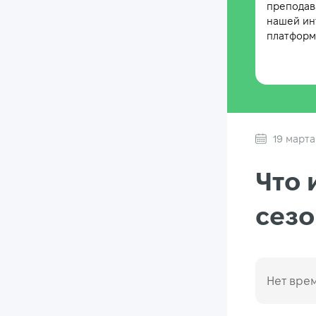
преподав
нашей ин
платформе
19 марта
Что 
сезо
Нет врем