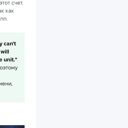
тот счет.
ак как
пп.
y can't
will
 unit."
поэтому
мени,