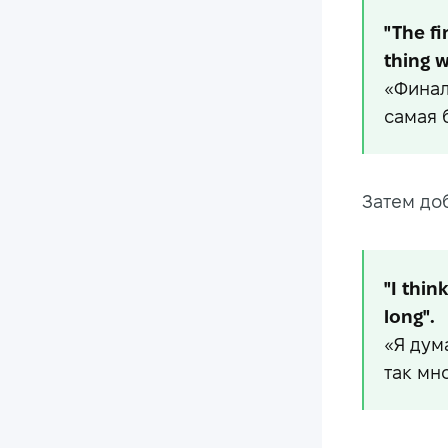
"The fi
thing w
«Финал
самая 
Затем до
"I thin
long".
«Я дум
так мн