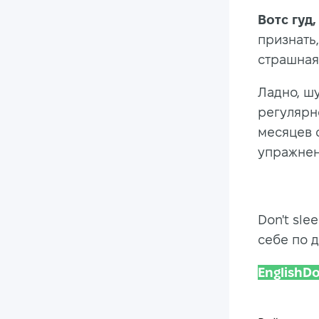
Вотс гуд,
признать,
страшная,
Ладно, шу
регулярн
месяцев 
упражнен
Don't sle
себе по д
English