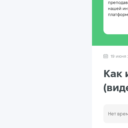
преподав
нашей ин
платформе
19 июня 
Как 
(вид
Нет врем