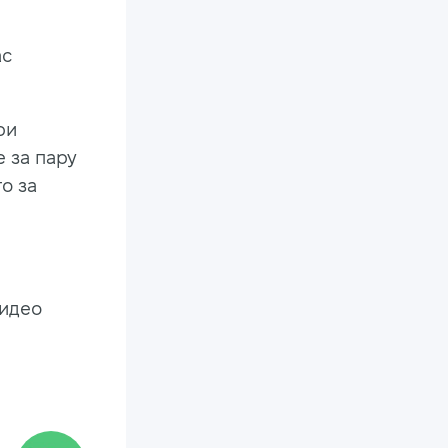
ас
ри
 за пару
о за
видео