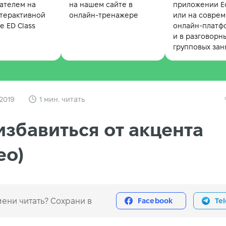
ателем на
на нашем сайте в
приложении Ed
терактивной
онлайн-тренажере
или на совре
 ED Class
онлайн-платф
и в разговорн
групповых зан
2019
1 мин. читать
избавиться от акцента
ео)
ени читать? Сохрани в
Facebook
Te