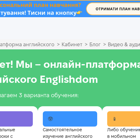
.
>
>
>
атформа английского
Кабинет
Блог
Видео & ауд
ет! Мы – онлайн‑платформ
ийского Englishdom
агаем 3 варианта обучения:
🤓
📱
альные
Самостоятельное
Либо обучени
роки с
изучение английского
в мобильном