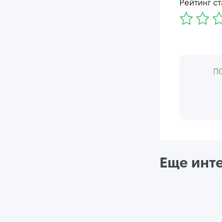
Рейтинг ст
П
Еще инт