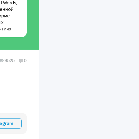
 Words,
менной
орме
ых
ятиях
9525
0
legram