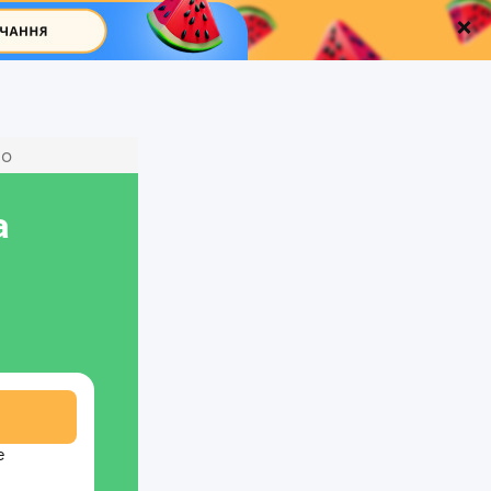
ио
а
е