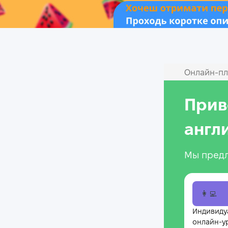
Онлайн‑пл
Прив
англ
Мы предл
👩‍💻
Индивиду
онлайн-у