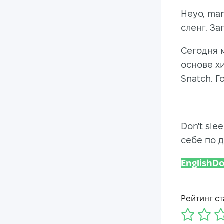
Heyo, ma
сленг. З
Сегодня 
основе х
Snatch. Г
Don't sle
себе по д
English
Рейтинг ст