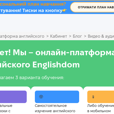
.
>
>
>
атформа английского
Кабинет
Блог
Видео & ауд
ет! Мы – онлайн‑платформ
ийского Englishdom
агаем 3 варианта обучения:
🤓
📱
альные
Самостоятельное
Либо обучени
роки с
изучение английского
в мобильном