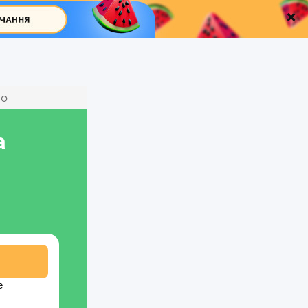
ио
а
е