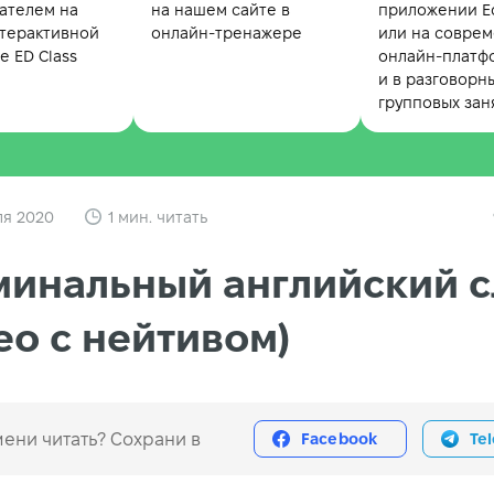
ателем на
на нашем сайте в
приложении Ed
терактивной
онлайн-тренажере
или на совре
 ED Class
онлайн-платф
и в разговорн
групповых зан
ля 2020
1 мин. читать
инальный английский с
ео с нейтивом)
ени читать? Сохрани в
Facebook
Te