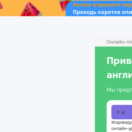
Онлайн‑пл
Прив
англ
Мы предл
👩‍💻
Индивиду
онлайн-у