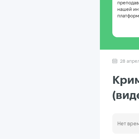
преподав
нашей ин
платформе
28 апре
Крим
(вид
Нет врем