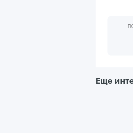
П
Еще инт