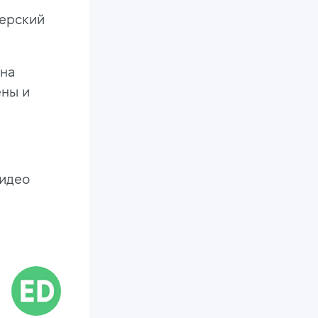
терский
 на
ены и
видео