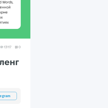
 Words,
менной
орме
ых
ятиях
13117
0
ленг
legram