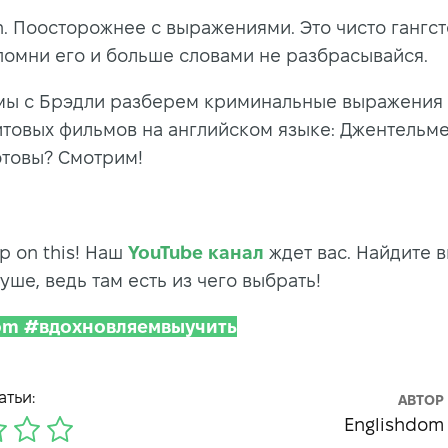
n. Поосторожнее с выражениями. Это чисто гангс
апомни его и больше словами не разбрасывайся.
мы с Брэдли разберем криминальные выражения
итовых фильмов на английском языке: Джентельм
отовы? Смотрим!
ep on this! Наш
YouTube канал
ждет вас. Найдите 
уше, ведь там есть из чего выбрать!
Dom #вдохновляемвыучить
атьи:
АВТОР
Englishdom