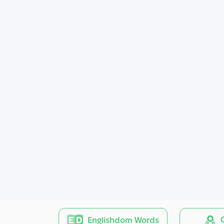
G
Englishdom Words