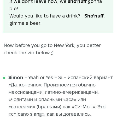
If we don't leave now, we
sho'nuff
gonna
die!
Would you like to have a drink? -
Sho'nuff
,
gimme a beer.
Now before you go to New York, you better
check the vid below ;)
Simon
= Yeah or Yes = Si – испанский вариант
«Да, конечно». Произносится обычно
мексиканцами, латино-американцами,
«чолитами и опасными «эсэ» или
«ватосами» (братками) как «Си-Мон». Это
«chicano slang», как вы догадались.