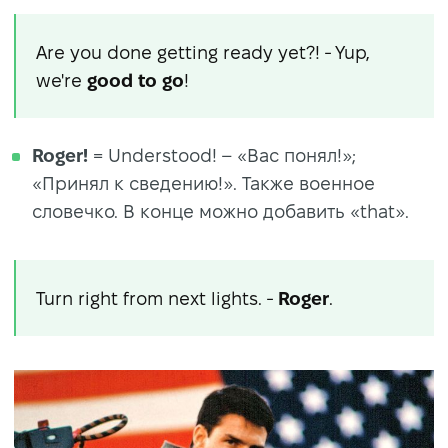
Are you done getting ready yet?! - Yup,
we're
good
to go
!
Roger!
= Understood! – «Вас понял!»;
«Принял к сведению!». Также военное
словечко. В конце можно добавить «that».
Turn right from next lights. -
Roger
.