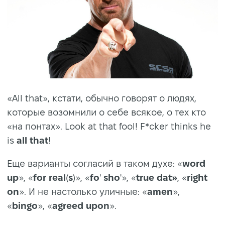
«All that», кстати, обычно говорят о людях,
которые возомнили о себе всякое, о тех кто
«на понтах». Look at that fool! F*cker thinks he
is
all that
!
Еще варианты согласий в таком духе: «
word
up
», «
for
real
(
s
)», «
fo
'
sho
'», «
true
dat»
, «
right
on
». И не настолько уличные: «
amen
»,
«
bingo
», «
agreed
upon
».