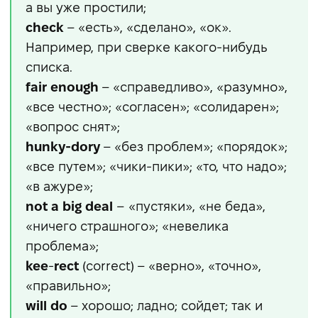
а вы уже простили;
check
– «есть», «сделано», «ок».
Например, при сверке какого-нибудь
списка.
fair enough
– «справедливо», «разумно»,
«все честно»; «согласен»; «солидарен»;
«вопрос снят»;
hunky-dory
– «без проблем»; «порядок»;
«все путем»; «чики-пики»; «то, что надо»;
«в ажуре»;
not a big deal
–
«пустяки», «не беда»,
«ничего страшного»; «невелика
проблема»;
kee
-
rect
(correct) – «верно», «точно»,
«правильно»;
will do
– хорошо; ладно; сойдет; так и