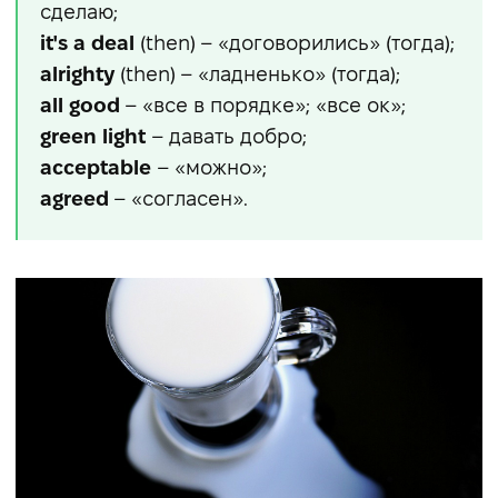
сделаю;
it's a deal
(then) – «договорились» (тогда);
alrighty
(then) – «ладненько» (тогда);
all
good
– «все в порядке»; «все ок»;
green
light
– давать добро;
acceptable
– «можно»;
agreed
– «согласен».