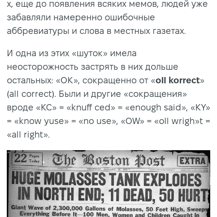
х, еще до появления всяких мемов, людей уже
забавляли намеренно ошибочные
аббревиатуры и слова в местных газетах.
И одна из этих «шуток» имела
неосторожность застрять в них дольше
остальных: «ОК», сокращенно от «
oll korrect
»
(all correct). Были и другие «сокращения»
вроде «KC» = «knuff ced» = «enough said», «KY»
= «know yuse» = «no use», «OW» = «oll wrigh»t =
«all right».