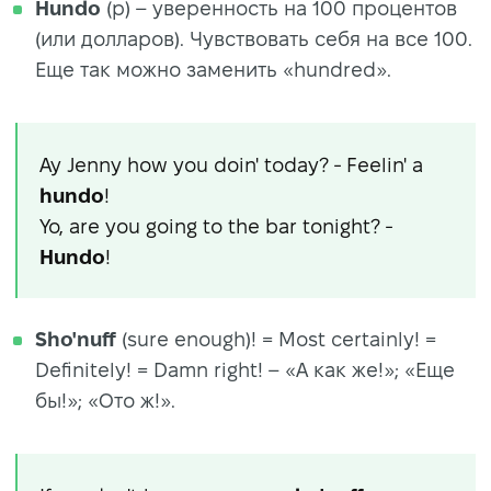
Hundo
(p) – уверенность на 100 процентов
(или долларов). Чувствовать себя на все 100.
Еще так можно заменить «hundred».
Ay Jenny how you doin' today? - Feelin' a
hundo
!
Yo, are you going to the bar tonight? -
Hundo
!
Sho'nuff
(sure enough)! = Most certainly! =
Definitely! = Damn right! – «А как же!»; «Еще
бы!»; «Ото ж!».