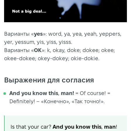
Варианты «
yes
»:
word, ya, yea, yeah, yeppers,
yer, yessum, yis, yiss, yisss.
Варианты «
ОК
»: k, okay, doke; dokee; okee;
okee-dokee; okey-dokey; okie-dokie.
Выражения для согласия
And you know this
,
man!
= Of course! =
Definitely! – «Конечно», «Так точно!».
Is that your car?
And you know this
,
man
!