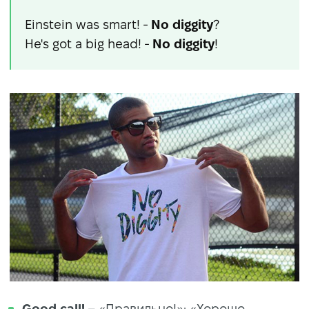
Einstein was smart! -
No diggity
?
He's got a big head! -
No
diggity
!
Good call!
– «Правильно!»; «Хорошо