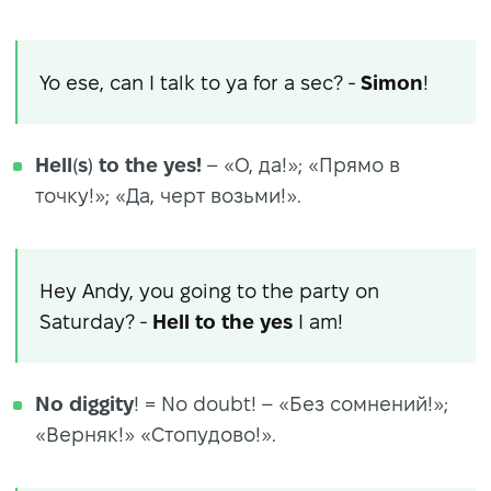
Yo ese, can I talk to ya for a sec? -
Simon
!
Hell
(
s
)
to
the yes!
– «О, да!»; «Прямо в
точку!»; «Да, черт возьми!».
Hey Andy, you going to the party on
Saturday? -
Hell to the yes
I am!
No diggity
! = No doubt! – «Без сомнений!»;
«Верняк!» «Стопудово!».