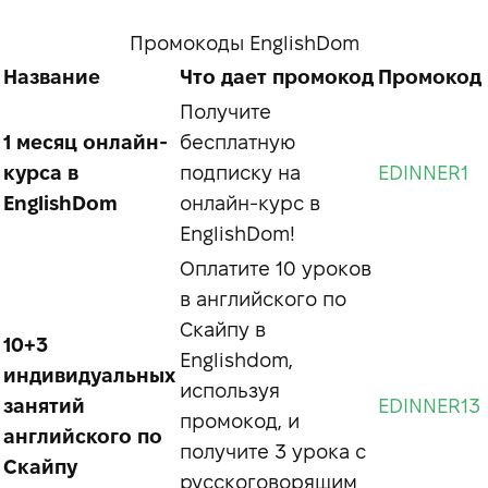
Промокоды EnglishDom
Название
Что дает промокод
Промокод
Получите
1 месяц онлайн-
бесплатную
курса в
подписку на
EDINNER1
EnglishDom
онлайн-курс в
EnglishDom!
Оплатите 10 уроков
в английского по
Скайпу в
10+3
Englishdom,
индивидуальных
используя
занятий
EDINNER13
промокод, и
английского по
получите 3 урока с
Скайпу
русскоговорящим