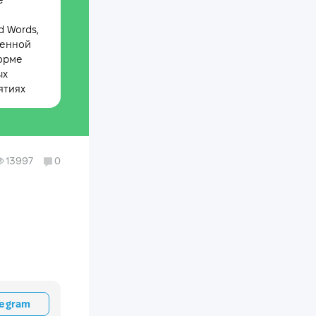
е
 Words,
менной
орме
ых
ятиях
13997
0
legram