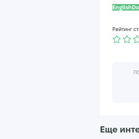
English
Рейтинг ст
П
Еще инт