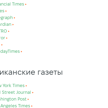
ancial Times
es
egraph
rdian
TRO
ror
n
ndayTimes
иканские газеты
 York Times
l Street Journal
hington Post
 Angeles Times