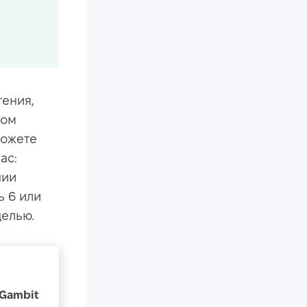
тения,
ном
можете
ас:
нии
ь 6 или
целью.
 Gambit