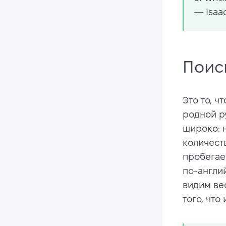
— Isaac
Поис
Это то, ч
родной р
широко: 
количест
пробегаем
по-англий
видим вес
того, что