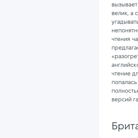
вызывает
велик, а 
угадывать
непонятн
чтения ча
предлага
«разогре
английск
чтение д
попалась 
полность
версий га
Брит