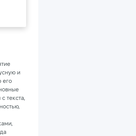
ятие
кусную и
о его
сновные
с текста,
ностью,
ками,
гда