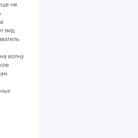
еще не
ь
на
т вид
аватель
 на волну
кое
ам
е
нных