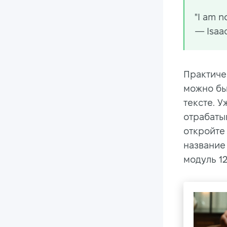
"I am n
— Isaa
Практиче
можно бы
тексте. 
отрабаты
откройте
название 
модуль 12