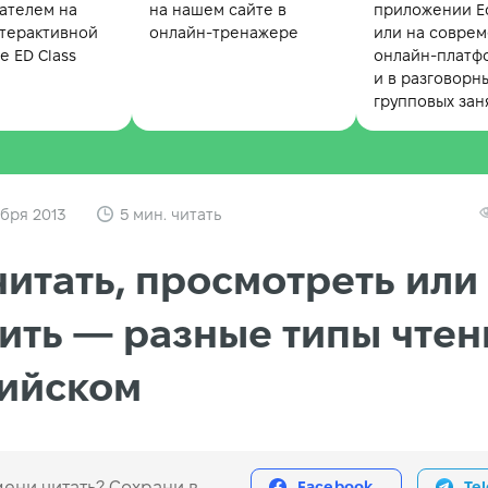
ателем на
на нашем сайте в
приложении Ed
терактивной
онлайн-тренажере
или на совре
 ED Class
онлайн-платф
и в разговорн
групповых зан
бря 2013
5 мин. читать
итать, просмотреть или
ить — разные типы чтен
лийском
ени читать? Сохрани в
Facebook
Te