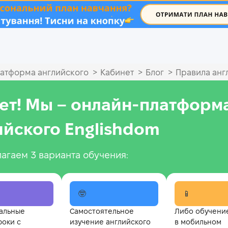
.
>
>
>
атформа английского
Кабинет
Блог
Правила анг
ет! Мы – онлайн‑платформ
ийского Englishdom
агаем 3 варианта обучения:
🤓
📱
альные
Самостоятельное
Либо обучени
роки с
изучение английского
в мобильном