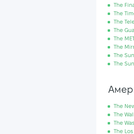
The Fin
The Tim
The Tel
The Gua
The ME
The Mir
The Su
The Su
Амер
The New
The Wal
The Was
The Los