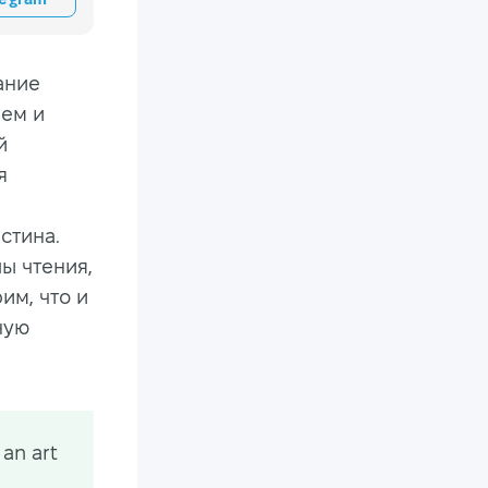
ание
ием и
й
я
стина.
ы чтения,
им, что и
ную
 an art