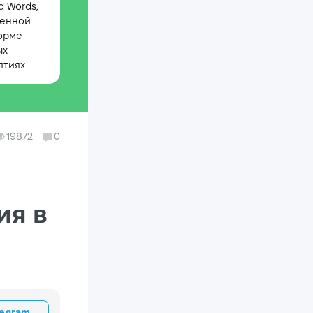
 Words,
менной
орме
ых
ятиях
19872
0
ия в
legram