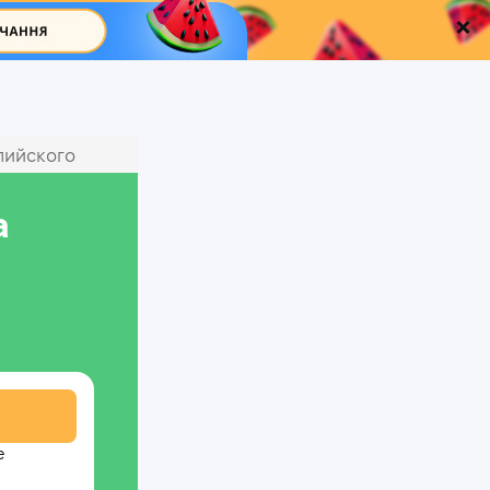
лийского
а
е