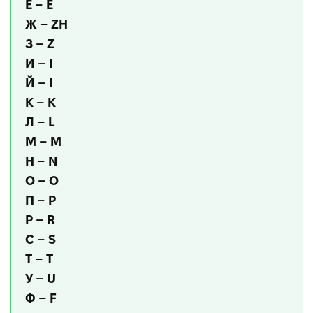
Ё – E
Ж – ZH
З – Z
И – I
Й – I
К – K
Л – L
М – M
Н – N
О – O
П – P
Р – R
С – S
Т – T
У – U
Ф – F