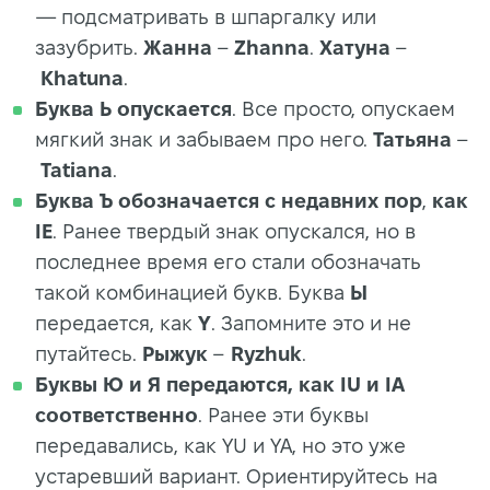
— подсматривать в шпаргалку или
зазубрить.
Жанна
–
Zhanna
.
Хатуна
–
Khatuna
.
Буква
Ь
опускается
. Все просто, опускаем
мягкий знак и забываем про него.
Татьяна
–
Tatiana
.
Буква Ъ обозначается с недавних пор
,
как
IE
. Ранее твердый знак опускался, но в
последнее время его стали обозначать
такой комбинацией букв. Буква
Ы
передается, как
Y
. Запомните это и не
путайтесь.
Рыжук
–
Ryzhuk
.
Буквы Ю и Я передаются, как IU и IA
соответственно
. Ранее эти буквы
передавались, как YU и YA, но это уже
устаревший вариант. Ориентируйтесь на