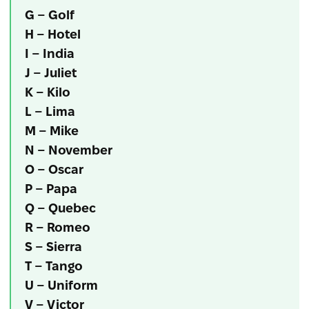
G – Golf
H – Hotel
I – India
J – Juliet
K – Kilo
L – Lima
M – Mike
N – November
O – Oscar
P – Papa
Q – Quebec
R – Romeo
S – Sierra
T – Tango
U – Uniform
V – Victor