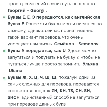
просто, сомнений возникнуть не должно.
Георгий
–
Georgii.
Буквы Е, Ё, Э передаются, как английская
буква
E
. Ранее эти буквы могли писаться по-
разному, однако, сейчас принят именно
такой вариант перевода, что очень
упрощает нам жизнь.
Семёнов
–
Semenov
.
Буква У передается, как U
. Здесь можно
запутаться и подумать на букву Y. Чтобы не
путаться лучше просто запомнить.
Ульяна
–
Uliana
.
Буквы Ж, Х, Ц, Ч, Ш, Щ
, пожалуй, одни из
самых сложных для перевода, передаются
соответственно, как
ZH, KH, TS, CH, SH,
SHCH
. Единственный способ не запутаться
при переводе данных букв