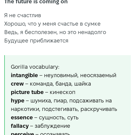
The future is coming on
Я не счастлив
Хорошо, что у меня счастье в сумке
Ведь, я бесполезен, но это ненадолго
Будущее приближается
Gorilla vocabulary:
intangible
– неуловимый, неосязаемый
crew
– команда, банда, шайка
picture tube
– кинескоп
hype
– шумиха, пиар, подсаживать на
наркотики, подстегивать, раскручивать
essence
– сущность, суть
fallacy
– заблуждение
perceive
– осознавать