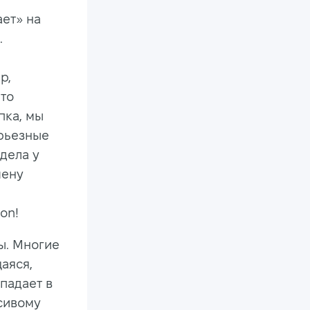
ает» на
.
р,
Что
пка, мы
ерьезные
 дела у
мену
on!
ы. Многие
аяся,
падает в
асивому