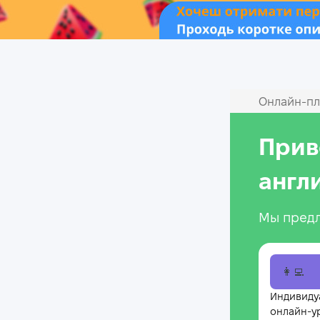
Онлайн‑пл
Прив
англ
Мы предл
👩‍💻
Индивиду
онлайн-у