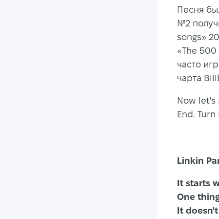
Песня бы
№2 получи
songs» 20
«The 500 
часто иг
чарта Bil
Now let's
End. Turn 
Linkin Pa
It starts 
One thing
It doesn'