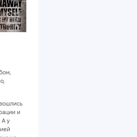
бом,
о,
азошлись
рации и
 А у
пией