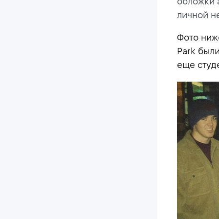
обложки 
личной н
Фото ниже
Park был
еще студ