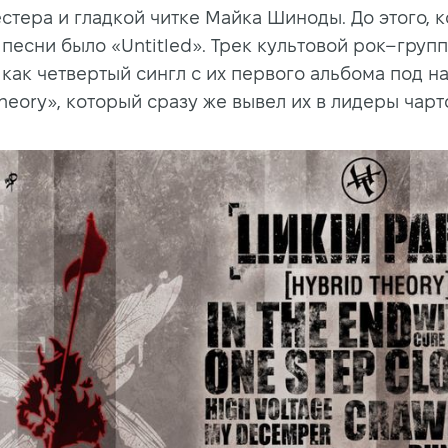
стера и гладкой читке Майка Шиноды. До этого, к
 песни было «Untitled». Трек культовой рок–груп
 как четвертый сингл с их первого альбома под н
heory», который сразу же вывел их в лидеры чарт