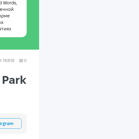
 Words,
менной
орме
ых
ятиях
76818
0
 Park
legram