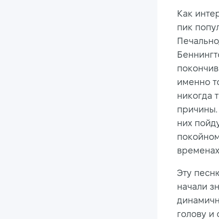
Как интер
пик попу
Печально,
Беннингт
покончив
именно т
никогда т
причины. 
них пойд
покойном
временах 
Эту песн
начали зн
динамичн
голову и