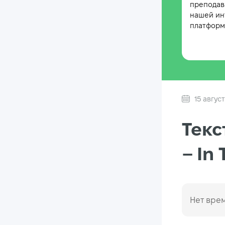
преподав
нашей ин
платформе
15 авгус
Текс
– In
Нет врем