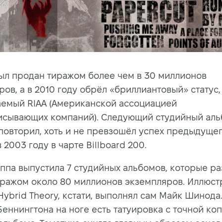
ыл продан тиражом более чем в 30 миллионов
ов, а в 2010 году обрёл «бриллиантовый» статус,
емый RIAA (Американской ассоциацией
исывающих компаний). Следующий студийный аль
 повторил, хоть и не превзошёл успех предыдущег
 2003 году в чарте Billboard 200.
уппа выпустила 7 студийных альбомов, которые р
ражом около 80 миллионов экземпляров. Иллюст
ybrid Theory, кстати, выполнял сам Майк Шинода.
Беннингтона на ноге есть татуировка с точной ко