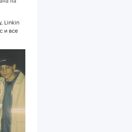
ана на
, Linkin
с и все