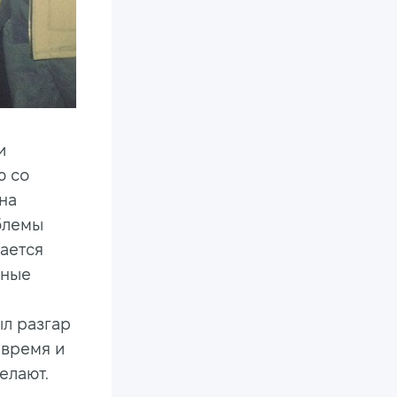
и
ю со
на
облемы
вается
вные
ыл разгар
 время и
елают.