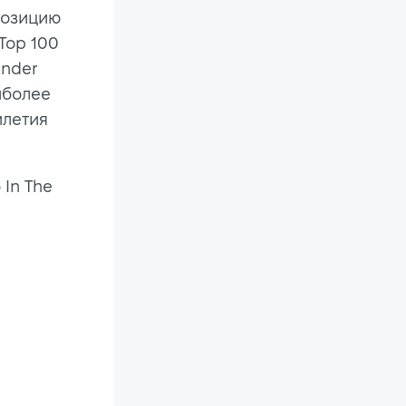
позицию
 Top 100
ender
иболее
илетия
 In The