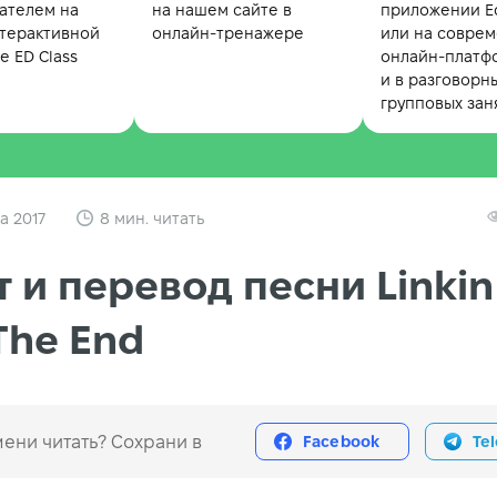
ателем на
на нашем сайте в
приложении Ed
терактивной
онлайн-тренажере
или на совре
 ED Class
онлайн-платф
и в разговорн
групповых зан
та 2017
8 мин. читать
т и перевод песни Linkin
 The End
ени читать? Сохрани в
Facebook
Te