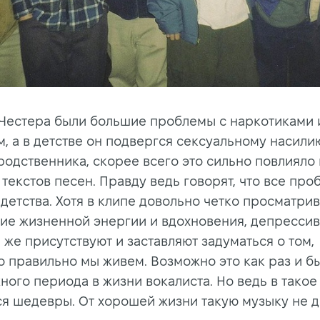
у Честера были большие проблемы с наркотиками 
м, а в детстве он подвергся сексуальному насили
родственника, скорее всего это сильно повлияло 
 текстов песен. Правду ведь говорят, что все пр
 детства. Хотя в клипе довольно четко просматри
ие жизненной энергии и вдохновения, депресси
 же присутствуют и заставляют задуматься о том,
о правильно мы живем. Возможно это как раз и б
ного периода в жизни вокалиста. Но ведь в такое
я шедевры. От хорошей жизни такую музыку не д