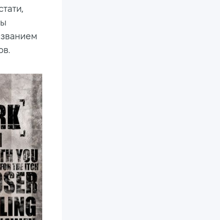
стати,
пы
азванием
ов.