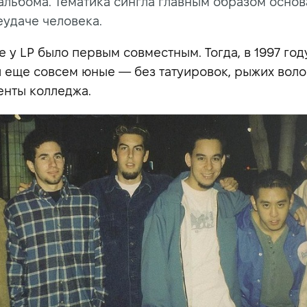
альбома. Тематика сингла главным образом основ
еудаче человека.
 у LP было первым совместным. Тогда, в 1997 году
и еще совсем юные — без татуировок, рыжих воло
енты колледжа.