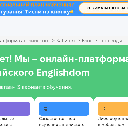
.
>
>
>
атформа английского
Кабинет
Блог
Переводы
ет! Мы – онлайн‑платформ
ийского Englishdom
агаем 3 варианта обучения:
🤓
📱
альные
Самостоятельное
Либо обучени
роки с
изучение английского
в мобильном