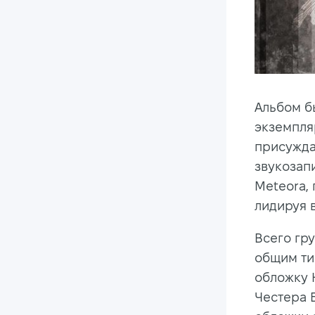
Альбом б
экземпляр
присужда
звукозап
Meteora,
лидируя в
Всего гр
общим ти
обложку H
Честера 