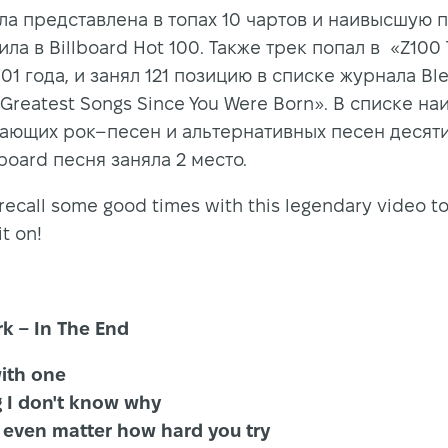
ла представлена в топах 10 чартов и наивысшую 
ла в Billboard Hot 100. Также трек попал в «Z100
01 года, и занял 121 позицию в списке журнала Bl
Greatest Songs Since You Were Born». В списке на
рающих рок–песен и альтернативных песен десят
lboard песня заняла 2 место.
 recall some good times with this legendary video to
it on!
rk – In The End
with one
 I don't know why
t even matter how hard you try