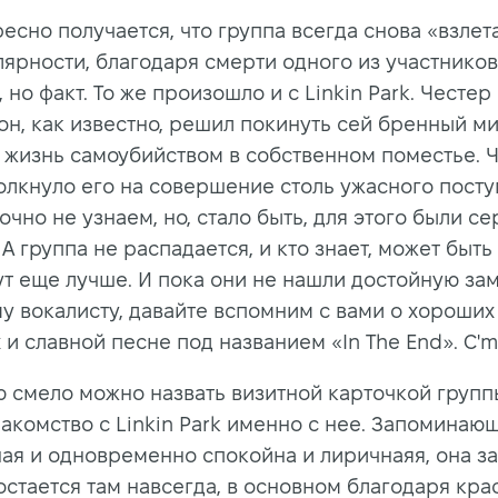
есно получается, что группа всегда снова «взлет
лярности, благодаря смерти одного из участников
 но факт. То же произошло и с Linkin Park. Честер
он, как известно, решил покинуть сей бренный ми
 жизнь самоубийством в собственном поместье. 
олкнуло его на совершение столь ужасного посту
очно не узнаем, но, стало быть, для этого были с
А группа не распадается, и кто знает, может быть
ут еще лучше. И пока они не нашли достойную за
у вокалисту, давайте вспомним с вами о хороших
и славной песне под названием «In The End». C'm
ю смело можно назвать визитной карточкой групп
акомство с Linkin Park именно с нее. Запоминающ
ая и одновременно спокойна и лиричнаяя, она за
 остается там навсегда, в основном благодаря кр