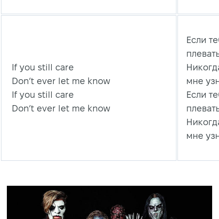
Если те
плеват
If you still care
Никогд
Don’t ever let me know
мне уз
If you still care
Если те
Don’t ever let me know
плеват
Никогд
мне уз