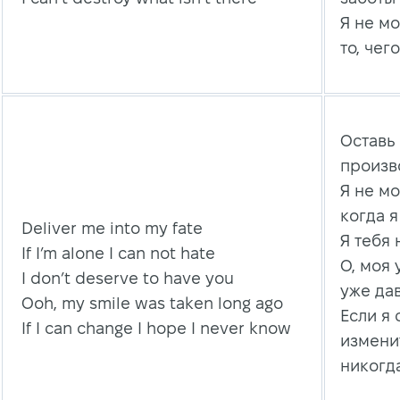
Я не м
то, чег
Оставь
произв
Я не мо
когда я
Deliver me into my fate
Я тебя
If I’m alone I can not hate
О, моя
I don’t deserve to have you
уже да
Ooh, my smile was taken long ago
Если я 
If I can change I hope I never know
измени
никогда