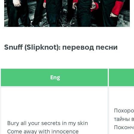
Snuff (Slipknot): перевод песни
Eng
Похоро
тайны 
Bury all your secrets in my skin
Поконч
Come away with innocence