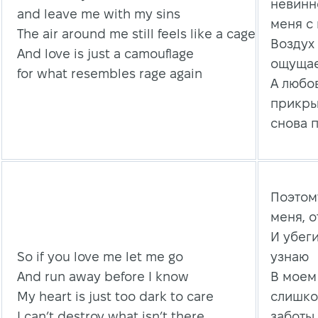
невинн
and leave me with my sins
меня с
The air around me still feels like a cage
Воздух
And love is just a camouflage
ощущае
for what resembles rage again
А любо
прикрыт
снова 
Поэтом
меня, о
И убег
So if you love me let me go
узнаю
And run away before I know
В моем
My heart is just too dark to care
слишко
I can’t destroy what isn’t there
заботы