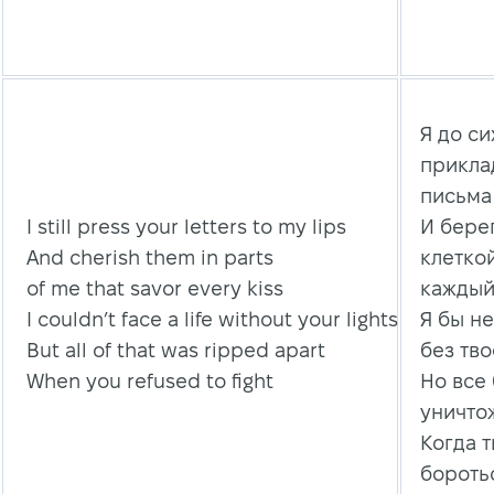
Я до си
прикла
письма
I still press your letters to my lips
И бере
And cherish them in parts
клеткой
of me that savor every kiss
каждый
I couldn’t face a life without your lights
Я бы н
But all of that was ripped apart
без тво
When you refused to fight
Но все
уничто
Когда т
бороть