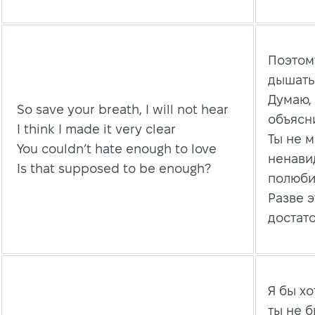
Поэтом
дышать
Думаю, 
So save your breath, I will not hear
объясн
I think I made it very clear
Ты не 
You couldn’t hate enough to love
ненави
Is that supposed to be enough?
полюби
Разве э
достат
Я бы х
ты не 