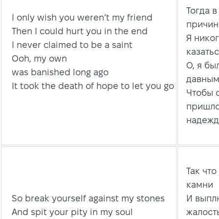
Тогда в
I only wish you weren’t my friend
причин
Then I could hurt you in the end
Я нико
I never claimed to be a saint
казать
Ooh, my own
О, я бы
was banished long ago
давным
It took the death of hope to let you go
Чтобы о
пришло
надежд
Так что
камни
So break yourself against my stones
И выпл
And spit your pity in my soul
жалост