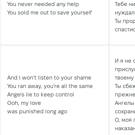
You never needed any help
Тебе н
You sold me out to save yourself
нуждал
Ты про
спасти
И я не 
прислу
And I won’t listen to your shame
твоему
You ran away, you’re all the same
Ты сбеж
Angels lie to keep control
прежн
Ooh, my love
Ангелы 
was punished long ago
сохран
О, моя
наказа