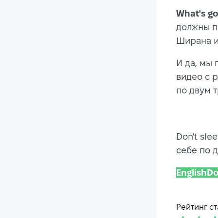
What's go
должны п
Ширана и
И да, мы
видео с 
по двум 
Don't sle
себе по д
English
Рейтинг ст