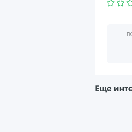
П
Еще инт