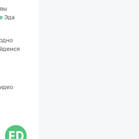
 вы
e
Эда
 одно
ойдемся
видео