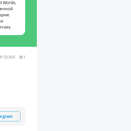
 Words,
менной
орме
ых
ятиях
12069
1
legram