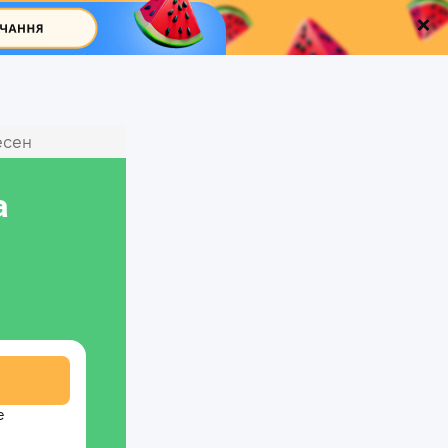
есен
а
е