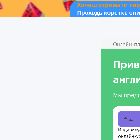
Онлайн‑пл
Прив
англ
Мы предл
👩‍💻
Индивиду
онлайн-у