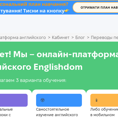
.
>
>
>
атформа английского
Кабинет
Блог
Переводы п
ет! Мы – онлайн‑платформ
ийского Englishdom
агаем 3 варианта обучения:
🤓
📱
альные
Самостоятельное
Либо обучени
роки с
изучение английского
в мобильном