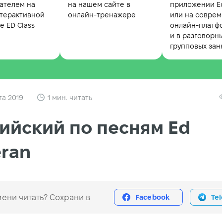
ателем на
на нашем сайте в
приложении Ed
терактивной
онлайн-тренажере
или на совре
 ED Class
онлайн-платф
и в разговорн
групповых зан
та 2019
1 мин. читать
ийский по песням Ed
ran
ени читать? Сохрани в
Facebook
Te