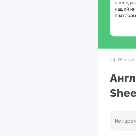
преподав
нашей ин
платформе
28 авгус
Англ
Shee
Нет врем