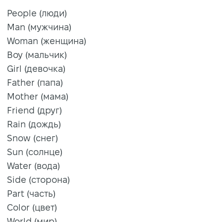
People (люди)
Man (мужчина)
Woman (женщина)
Boy (мальчик)
Girl (девочка)
Father (папа)
Mother (мама)
Friend (друг)
Rain (дождь)
Snow (снег)
Sun (солнце)
Water (вода)
Side (сторона)
Part (часть)
Color (цвет)
World (мир)