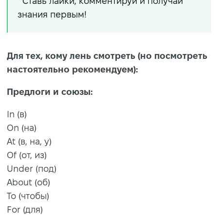
Ставь лайки, комментируй и получай
знания первым!
Для тех, кому лень смотреть (но посмотреть
настоятельно рекомендуем):
Предлоги и союзы:
In (в)
On (на)
At (в, на, у)
Of (от, из)
Under (под)
About (об)
To (чтобы)
For (для)