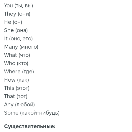
You (ты, вы)
They (они)
He (он)
She (она)
It (оно, это)
Many (много)
What (что)
Who (кто)
Where (где)
How (как)
This (этот)
That (тот)
Any (любой)
Some (какой-нибудь)
Существительные: