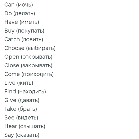
Can (мочь)
Do (делать)
Have (иметь)
Buy (покупать)
Catch (ловить)
Choose (выбирать)
Open (открывать)
Close (закрывать)
Come (приходить)
Live (жить)
Find (находить)
Give (давать)
Take (брать)
See (видеть)
Hear (слышать)
Say (сказать)