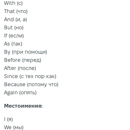
With (с)
That (что)
And (и, а)
But (но)
If (если)
As (так)
By (при помощи)
Before (перед)
After (после)
Since (с тех пор как)
Because (потому что)
Again (опять)
Местоимения:
I (я)
We (мы)