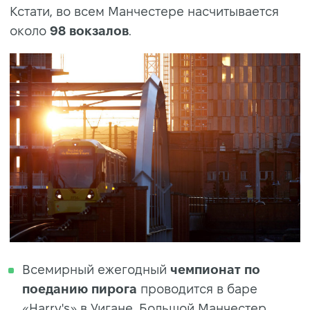
Кстати, во всем Манчестере насчитывается
около
98
вокзалов
.
Всемирный ежегодный
чемпионат по
поеданию пирога
проводится в баре
«Harry's» в Уигане, Большой Манчестер.