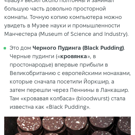
«Baby» весил около полтонны и занимал
большую часть довольно просторной
комнаты. Точную копию компьютера можно
увидеть в Музее науки и промышленности
Манчестера (Museum of Science and Industry).
Это дом
Черного Пудинга (Black Pudding)
.
Черные пудинги («
кровянка
», в
простонародье) впервые прибыли в
Великобританию с европейскими монахами,
которые сначала посетили Йоркшир, а
затем перешли через Пеннины в Ланкашир.
Там «кровавая колбаса» (bloodwurst) стала
известна как «Black Pudding».