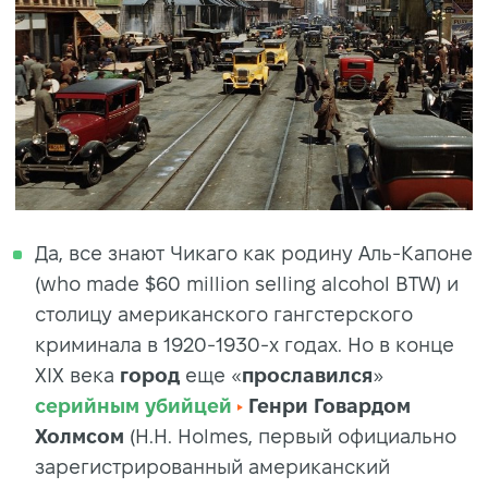
Да, все знают Чикаго как родину Аль-Капоне
(who made $60 million selling alcohol BTW) и
столицу американского гангстерского
криминала в 1920-1930-х годах. Но в конце
XIX века
город
еще «
прославился
»
серийным
убийцей
Генри
Говардом
Холмсом
(H.H. Holmes, первый официально
зарегистрированный американский