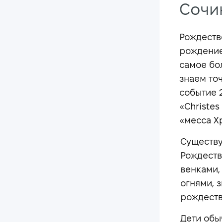
Сочи
Рождеств
рождение
самое бо
знаем то
событие 2
«Christe
«месса Х
Существу
Рождеств
венками,
огнями, 
рождеств
Дети обы