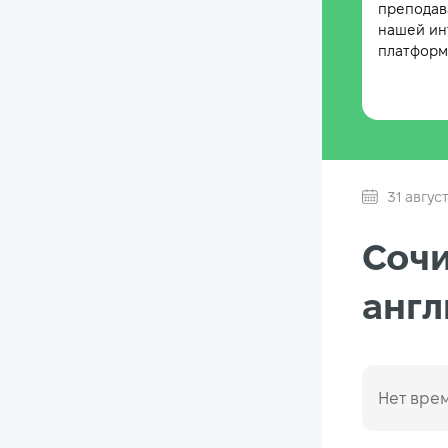
преподав
нашей ин
платформе
31 авгус
Сочи
англ
Нет врем