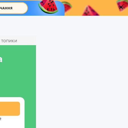
 топики
а
е