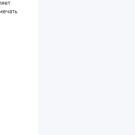
ляет
тмечать