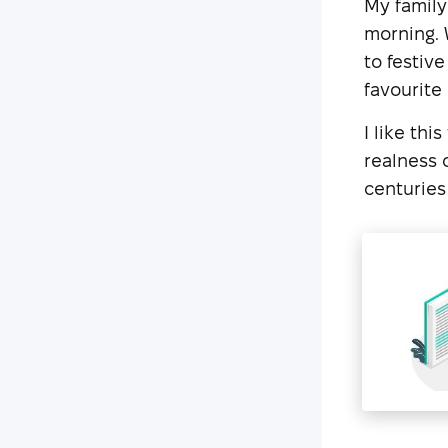
My family
morning. 
to festiv
favourite 
I like thi
realness o
centuries 