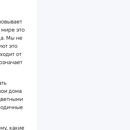
новывает
 мире это
а. Мы не
уют это
ходит от
означает
ать
вои дома
цветными
лодичные
му, какие