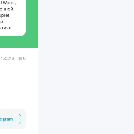
 Words,
менной
орме
ых
ятиях
150216
0
legram