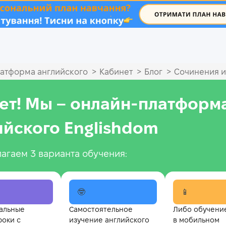
.
>
>
>
атформа английского
Кабинет
Блог
Сочинения и
ет! Мы – онлайн‑платформ
ийского Englishdom
агаем 3 варианта обучения:
🤓
📱
альные
Самостоятельное
Либо обучени
роки с
изучение английского
в мобильном