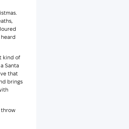
istmas.
aths,
oloured
e heard
t kind of
 a Santa
eve that
and brings
with
s throw