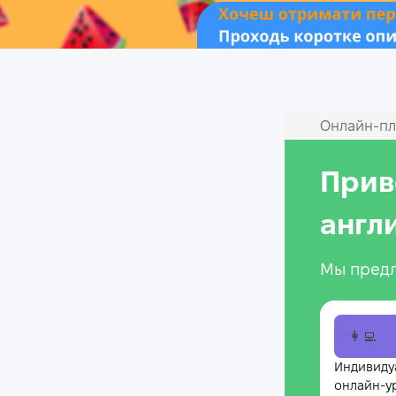
Онлайн‑пл
Прив
англ
Мы предл
👩‍💻
Индивиду
онлайн-у