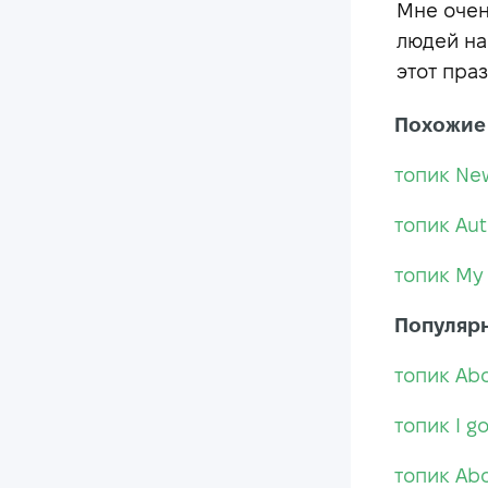
Мне очен
людей на
этот пра
Похожие
топик Ne
топик Au
топик My
Популяр
топик Ab
топик I g
топик Abo