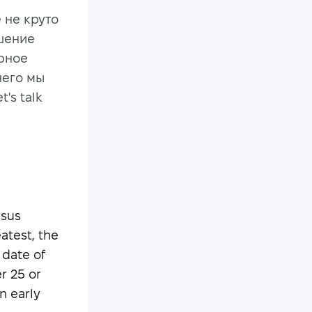
 не круто
шение
ерное
него мы
's talk
esus
eatest, the
 date of
r 25 or
n early