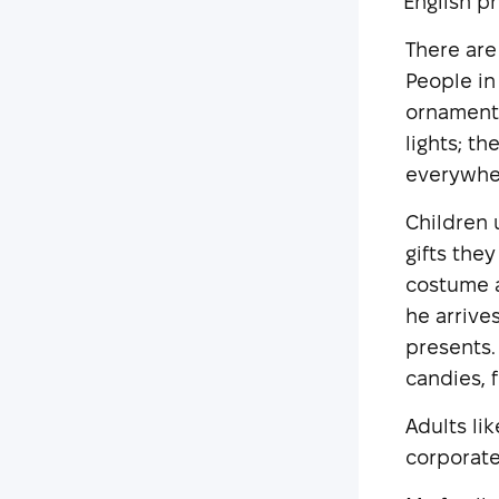
English p
There are
People in
ornaments
lights; t
everywhe
Children 
gifts they
costume a
he arrive
presents.
candies, f
Adults li
corporate