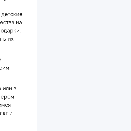
 детские
дества на
подарки.
ть их
и
воим
 или в
чером
емся
лат и