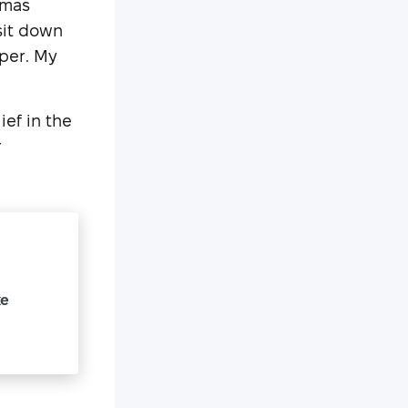
tmas
sit down
pper. My
ief in the
r
ке