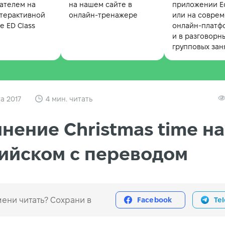
ателем на
на нашем сайте в
приложении Ed
терактивной
онлайн-тренажере
или на совре
 ED Class
онлайн-платф
и в разговорн
групповых зан
та 2017
4 мин. читать
нение Christmas time на
ийском с переводом
ени читать? Сохрани в
Facebook
Te