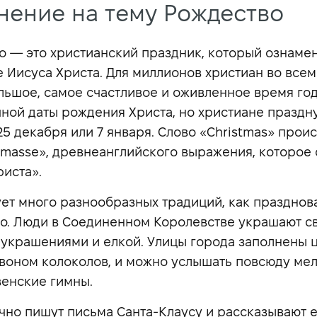
нение на тему Рождество
о — это христианский праздник, который ознаме
 Иисуса Христа. Для миллионов христиан во всем
льшое, самое счастливое и оживленное время год
чной даты рождения Христа, но христиане праздн
5 декабря или 7 января. Слово «Christmas» проис
s masse», древнеанглийского выражения, которое 
риста».
ет много разнообразных традиций, как празднов
о. Люди в Соединенном Королевстве украшают с
 украшениями и елкой. Улицы города заполнены 
звоном колоколов, и можно услышать повсюду ме
енские гимны.
чно пишут письма Санта-Клаусу и рассказывают е