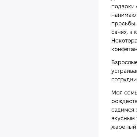
подарки 
нанимают
просьбы.
санях, в
Некотора
конфетам
Взрослые
устраива
сотрудни
Моя семь
рождеств
садимся 
вкусным 
жареный 