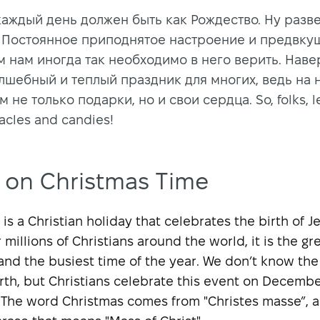
каждый день должен быть как Рождество. Ну разве
 Постоянное приподнятое настроение и предвку
ем нам иногда так необходимо в него верить. Нав
лшебный и теплый праздник для многих, ведь на 
 не только подарки, но и свои сердца. So, folks, let
acles and candies!
 on Christmas Time
is a Christian holiday that celebrates the birth of J
r millions of Christians around the world, it is the gr
and the busiest time of the year. We don’t know the
irth, but Christians celebrate this event on Decembe
. The word Christmas comes from "Christes masse”, a