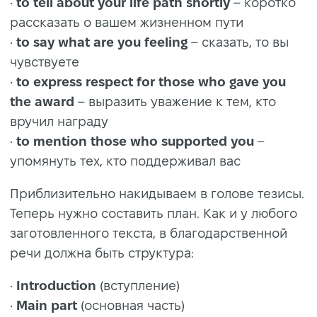
•
to tell about your life path shortly
– коротко
рассказать о вашем жизненном пути
•
to say what are you feeling
– сказать, то вы
чувствуете
•
to express respect for those who gave you
the award
– выразить уважение к тем, кто
вручил награду
•
to mention those who supported you
–
упомянуть тех, кто поддерживал вас
Приблизительно накидываем в голове тезисы.
Теперь нужно составить план. Как и у любого
заготовленного текста, в благодарственной
речи должна быть структура:
•
Introduction
(вступление)
•
Main part
(основная часть)