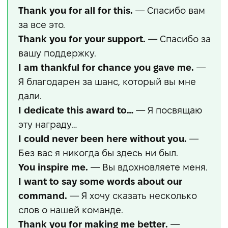
Thank you for all for this.
— Спасибо вам
за все это.
Thank you for your support.
— Спасибо за
вашу поддержку.
I am thankful for chance you gave me.
—
Я благодарен за шанс, который вы мне
дали.
I dedicate this award to…
— Я посвящаю
эту награду…
I could never been here without you.
—
Без вас я никогда бы здесь ни был.
You inspire me.
— Вы вдохновляете меня.
I want to say some words about our
command.
— Я хочу сказать несколько
слов о нашей команде.
Thank you for making me better.
—