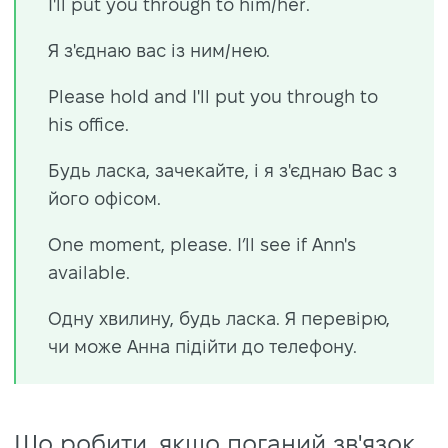
I'll put you through to him/her.
Я з'єднаю вас із ним/нею.
Please hold and I'll put you through to
his office.
Будь ласка, зачекайте, і я з'єднаю Вас з
його офісом.
One moment, please. I’ll see if Ann's
available.
Одну хвилину, будь ласка. Я перевірю,
чи може Анна підійти до телефону.
Що робити, якщо поганий зв'язок