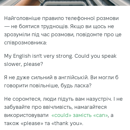
Найголовніше правило телефонної розмови
— не боятися труднощів. Якщо ви щось не
зрозуміли під час розмови, повідомте про це
співрозмовника:
My English isn't very strong. Could you speak
slower, please?
Я не дуже сильний в англійській. Ви могли б
говорити повільніше, будь ласка
?
Не соромтеся, люди підуть вам назустріч. І не
забувайте про ввічливість, намагайтеся
використовувати
«сould» замість «сan»
,
а
також «please» та «thank you».