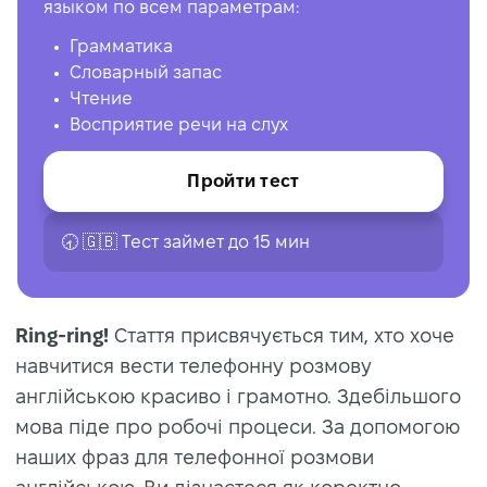
языком по всем параметрам:
Грамматика
Словарный запас
Чтение
Восприятие речи на слух
Пройти тест
🕣 🇬🇧 Tест займет до 15 мин
Ring-ring!
Стаття присвячується тим, хто хоче
навчитися вести телефонну розмову
англійською красиво і грамотно. Здебільшого
мова піде про робочі процеси. За допомогою
наших фраз для телефонної розмови