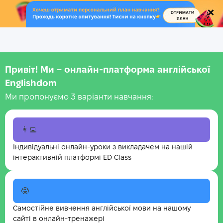
.
Привіт! Ми – онлайн-платформа англійської
Englishdom
Ми пропонуємо 3 варіанти навчання:
👩‍💻
Індивідуальні онлайн-уроки з викладачем на нашій
інтерактивній платформі ED Class
🤓
Самостійне вивчення англійської мови на нашому
сайті в онлайн-тренажері