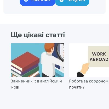
Ще цікаві статті
Займенник it в англійській
Робота за кордоном:
мові
почати?