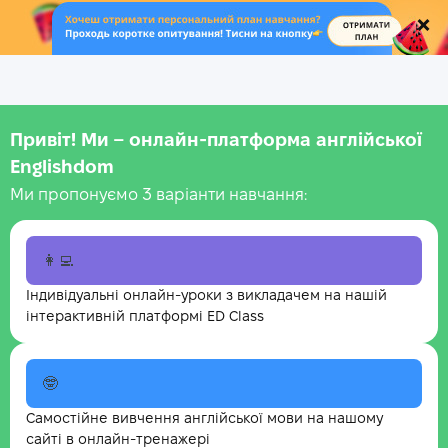
.
Привіт! Ми – онлайн-платформа англійської
Englishdom
Ми пропонуємо 3 варіанти навчання:
👩‍💻
Індивідуальні онлайн-уроки з викладачем на нашій
інтерактивній платформі ED Class
🤓
Самостійне вивчення англійської мови на нашому
сайті в онлайн-тренажері