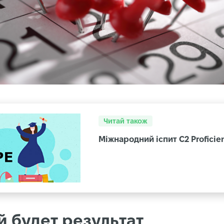
Читай також
Міжнародний іспит C2 Proficien
й будет результат