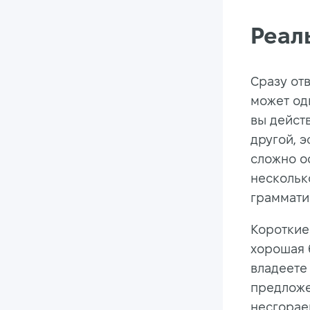
Реал
Сразу от
может од
вы дейст
другой, э
сложно о
нескольк
граммати
Короткие
хорошая б
владеете
предложен
несгорае