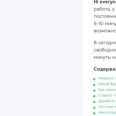
Hi
everyo
работа, у
постоянны
5-10 мин
возможно
В сегодн
свободно
минуты н
Содержан
Реально 
Какой бу
Как макс
Ставьте 
Думайте 
Что еще 
Напослед