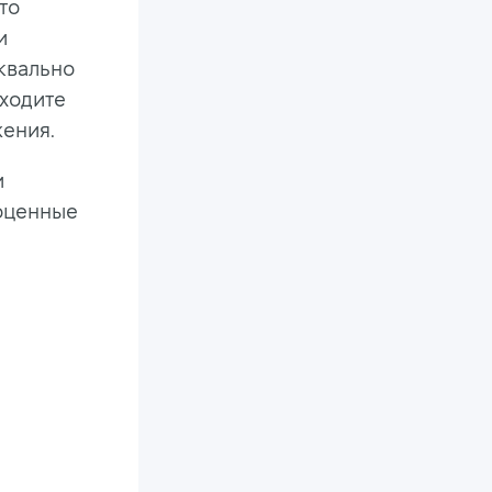
то
и
уквально
аходите
жения.
и
гоценные