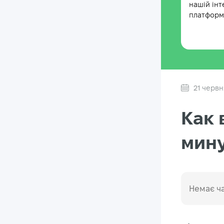
нашій інт
платформі
21 червн
Как 
мину
Немає ча