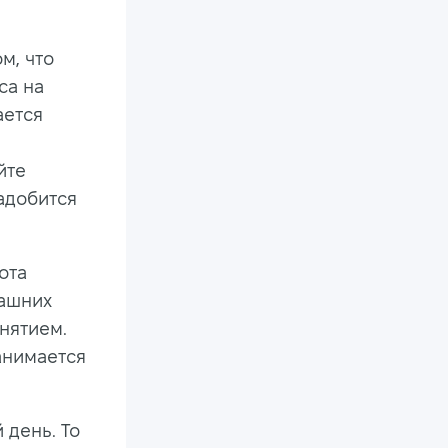
м, что
са на
ается
йте
адобится
ота
машних
нятием.
анимается
 день. То