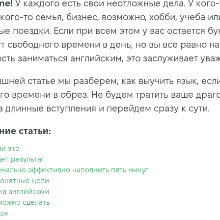
ne
!
У каждого есть свои неотложные дела. У кого-
 кого-то семья, бизнес, возможно, хобби, учеба ил
е поездки. Если при всем этом у вас остается б
ут свободного времени в день, но вы все равно н
сть заниматься английским, это заслуживает ува
яшней статье мы разберем, как выучить язык, есл
го времени в обрез. Не будем тратить ваше дра
а длинные вступления и перейдем сразу к сути.
ие статьи:
ли это
дет результат
имально эффективно наполнить пять минут
понятные цели
на английском
можно сделать
ок