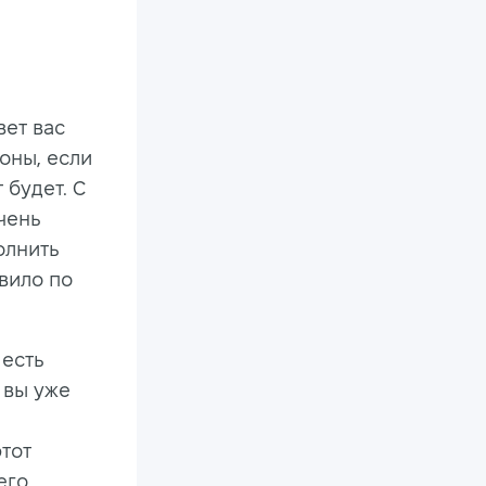
вет вас
оны, если
 будет. С
чень
олнить
вило по
 есть
 вы уже
этот
его