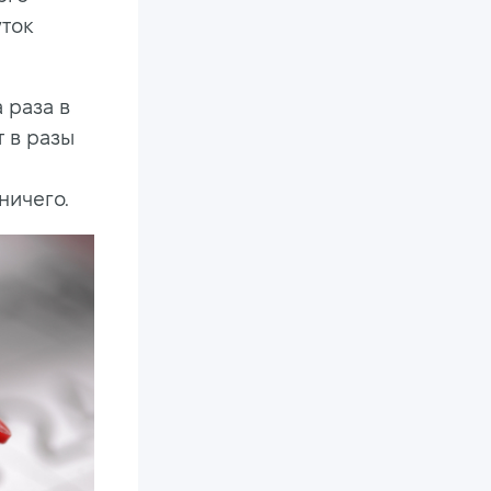
уток
 раза в
т в разы
ничего.