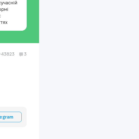
сучасній
ормі
х
ттях
43823
3
legram