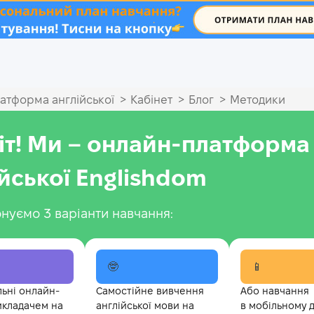
.
>
>
>
атформа англійської
Кабінет
Блог
Методики
іт! Ми – онлайн-платформа
ійської Englishdom
нуємо 3 варіанти навчання:
🤓
📱
льні онлайн-
Самостійне вивчення
Або навчання
икладачем на
англійської мови на
в мобільному 