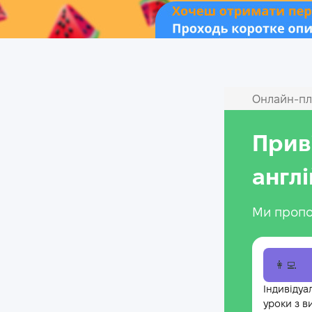
Онлайн‑пл
Прив
англ
Ми пропо
👩‍💻
Індивідуа
уроки з в