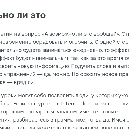
ьно ли это
ветим на вопрос «А возможно ли это вообще?». От
новременно обрадовать и огорчить. С одной стор
вительно будете заниматься ежедневно, то эффект
ффект будет минимальным, так как за это время о
своить новую информацию. Подучить слова и вып
о упражнений — да, можно. Но освоить новое пра
ке — вряд ли.
 уроки могут себе позволить люди, у которых уже
аза. Если ваш уровень Intermediate и выше, если
 хорошим словарным запасом, умеете строить
ия, разбираетесь в грамматике, тогда да. Имея 
мый актив, вы можете капля за каплей пополнять 