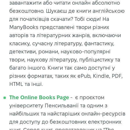
завантажити або читати онлайн абсолютно
безкоштовно. Шукаєш де книги англійською
для початківців скачати? Тобі сюди! На
ManyBooks представлені твори різних
авторів та літературних жанрів, включаючи
класику, сучасну літературу, фантастику,
детективи, романи, науково-популярні
твори, наукову літературу, публіцистику та
багато іншого. Книги так само доступні у
різних форматах, таких як ePub, Kindle, PDF,
HTML та інші.
The Online Books Page
- є проєктом
університету Пенсильванії та одним з
найбільших та найстаріших онлайн-ресурсів
для доступу до безкоштовних електронних
книг. Серед книг, представлених на "The