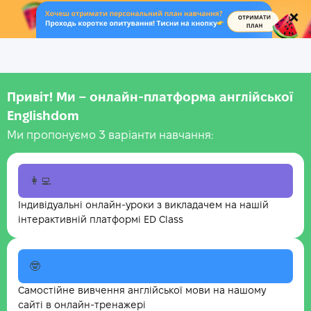
.
Привіт! Ми – онлайн-платформа англійської
Englishdom
Ми пропонуємо 3 варіанти навчання:
👩‍💻
Індивідуальні онлайн-уроки з викладачем на нашій
інтерактивній платформі ED Class
🤓
Самостійне вивчення англійської мови на нашому
сайті в онлайн-тренажері