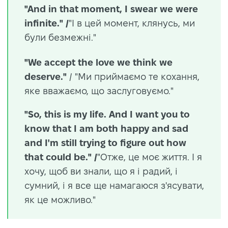
"And in that moment, I swear we were
infinite."
/
"І в цей момент, клянусь, ми
були безмежні."
"We accept the love we think we
deserve."
/ "Ми приймаємо те кохання,
яке вважаємо, що заслуговуємо."
"So, this is my life. And I want you to
know that I am both happy and sad
and I'm still trying to figure out how
that could be."
/
"Отже, це моє життя. І я
хочу, щоб ви знали, що я і радий, і
сумний, і я все ще намагаюся з'ясувати,
як це можливо."