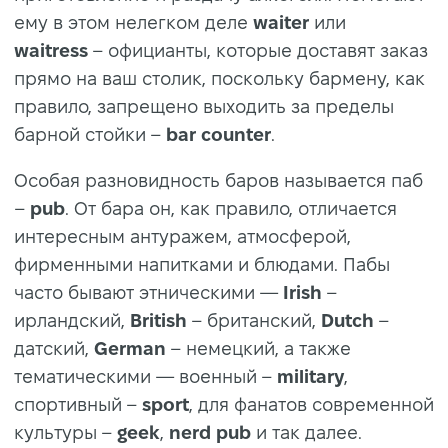
ему в этом нелегком деле
waiter
или
waitress
– официанты, которые доставят заказ
прямо на ваш столик, поскольку бармену, как
правило, запрещено выходить за пределы
барной стойки –
bar counter
.
Особая разновидность баров называется паб
–
pub
. От бара он, как правило, отличается
интересным антуражем, атмосферой,
фирменными напитками и блюдами. Пабы
часто бывают этническими —
Irish
–
ирландский,
British
– британский,
Dutch
–
датский,
German
– немецкий, а также
тематическими — военный –
military
,
спортивный –
sport
, для фанатов современной
культуры –
geek
,
nerd pub
и так далее.