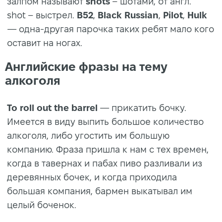
залпом называют
shots
– шотами, от англ.
shot – выстрел.
B52
,
Black Russian
,
Pilot
,
Hulk
— одна-другая парочка таких ребят мало кого
оставит на ногах.
Английские фразы на тему
алкоголя
To roll out the barrel
— прикатить бочку.
Имеется в виду выпить большое количество
алкоголя, либо угостить им большую
компанию. Фраза пришла к нам с тех времен,
когда в тавернах и пабах пиво разливали из
деревянных бочек, и когда приходила
большая компания, бармен выкатывал им
целый боченок.