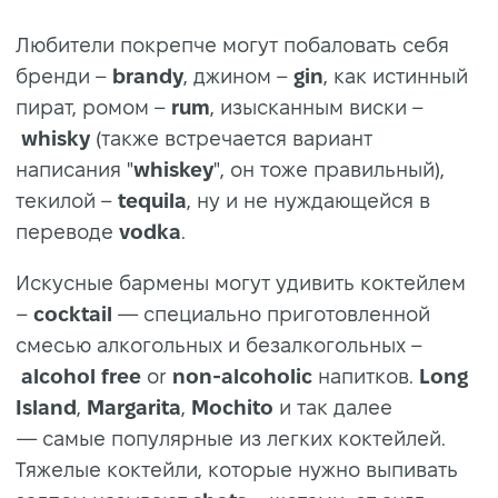
Любители покрепче могут побаловать себя
бренди –
brandy
, джином –
gin
, как истинный
пират, ромом –
rum
, изысканным виски –
whisky
(также встречается вариант
написания
"
whiskey
", он тоже правильный),
текилой –
tequila
, ну и не нуждающейся в
переводе
vodka
.
Искусные бармены могут удивить коктейлем
–
cocktail
— специально приготовленной
смесью алкогольных и безалкогольных –
alcohol
free
or
non-alcoholic
напитков.
Long
Island
,
Margarita
,
Mochito
и так далее
— самые популярные из легких коктейлей.
Тяжелые коктейли, которые нужно выпивать