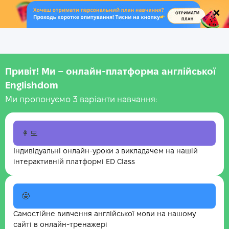
.
Привіт! Ми – онлайн-платформа англійської
Englishdom
Ми пропонуємо 3 варіанти навчання:
👩‍💻
Індивідуальні онлайн-уроки з викладачем на нашій
інтерактивній платформі ED Class
🤓
Самостійне вивчення англійської мови на нашому
сайті в онлайн-тренажері