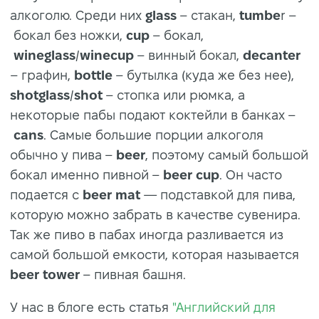
алкоголю. Среди них
glass
– стакан,
tumbe
r –
бокал без ножки,
cup
– бокал,
wineglass
/
winecup
– винный бокал,
decanter
– графин,
bottle
– бутылка (куда же без нее),
shotglass
/
shot
– стопка или рюмка, а
некоторые пабы подают коктейли в банках –
cans
. Самые большие порции алкоголя
обычно у пива –
beer
, поэтому самый большой
бокал именно пивной –
beer cup
. Он часто
подается с
beer mat
— подставкой для пива,
которую можно забрать в качестве сувенира.
Так же пиво в пабах иногда разливается из
самой большой емкости, которая называется
beer tower
– пивная башня.
У нас в блоге есть статья
"Английский для