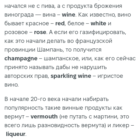
начался не с пива, а с продукта брожения
винограда — вина –
wine
. Как известно, вино
бывает красное –
red
, белое –
white
и
розовое –
rose
. А если его газифицировать,
как это начали делать во французской
провинции Шампань, то получится
champagne
– шампанское, или, как его сейчас
принято называть дабы не нарушить
авторских прав,
sparkling wine
– игристое
вино.
В начале 20-го века начали набирать
популярность такие винные продукты как
вермут –
vermouth
(не путать с мартини, это
всего лишь разновидность вермута) и ликер –
liqueur
.