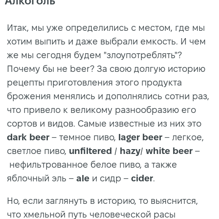
Алкоголь
Итак, мы уже определились с местом, где мы
хотим выпить и даже выбрали емкость. И чем
же мы сегодня будем "злоупотреблять"?
Почему бы не beer? За свою долгую историю
рецепты приготовления этого продукта
брожения менялись и дополнялись сотни раз,
что привело к великому разнообразию его
сортов и видов. Самые известные из них это
dark beer
– темное пиво,
lager beer
– легкое,
светлое пиво,
unfiltered
/
hazy
/
white beer
–
нефильтрованное белое пиво, а также
яблочный эль –
ale
и сидр –
cider
.
Но, если заглянуть в историю, то выяснится,
что хмельной путь человеческой расы