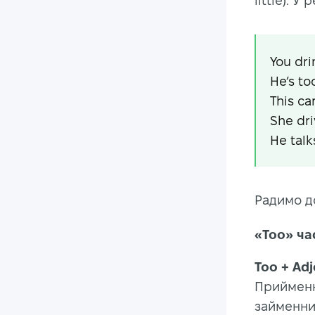
little). 
You dri
He’s to
This ca
She dri
He talk
Радимо д
«Too» ча
Too + Adj
Приймен
займенни