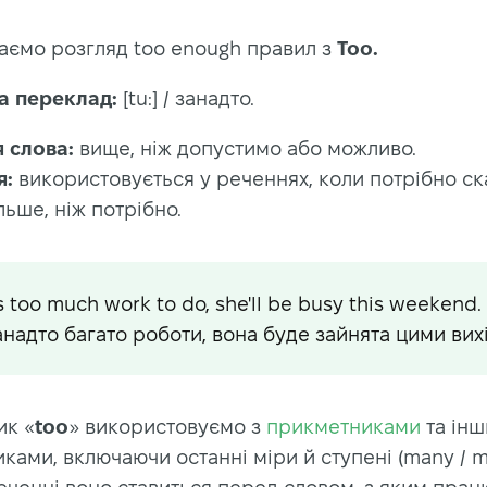
аємо розгляд too enough правил з
Too.
а переклад:
[tu:] / занадто.
 слова:
вище, ніж допустимо або можливо.
я:
використовується у реченнях, коли потрібно ск
льше, ніж потрібно.
 too much work to do, she'll be busy this weekend.
занадто багато роботи, вона буде зайнята цими вих
ик «
too
» використовуємо з
прикметниками
та ін
ками, включаючи останні міри й ступені (many / m