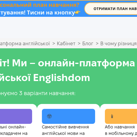
.
>
>
>
атформа англійської
Кабінет
Блог
В чому різниця
іт! Ми – онлайн-платформа
ійської Englishdom
нуємо 3 варіанти навчання:
🤓
📱
льні онлайн-
Самостійне вивчення
Або навчання
икладачем на
англійської мови на
в мобільному 