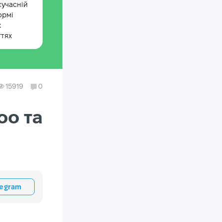
сучасній
ормі
х
ттях
15919
0
oo та
legram