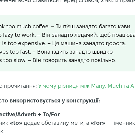
У реченні воно ставиться перед словом, з яким працю
nk too much coffee. – Ти п’єш занадто багато кави.
o lazy to work. – Він занадто ледачий, щоб працюва
r is too expensive. – Ця машина занадто дорога.
ves too fast. – Вона їздить занадто швидко.
s too slow. – Він говорить занадто повільно.
о прочитання:
У чому різниця між Many, Much та A 
сто використовується у конструкції:
ective/Adverb + To/For
ник
«to»
додає обставину мети, а
«for»
— іменник
к.