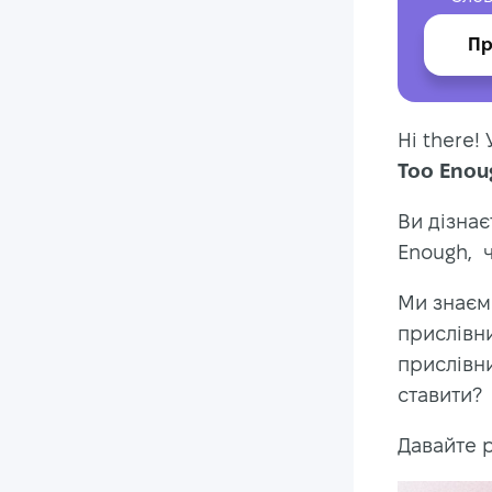
Пр
Hi there!
Too Enou
Ви дізнає
Enough, ч
Ми знаємо
прислівн
прислівни
ставити?
Давайте р