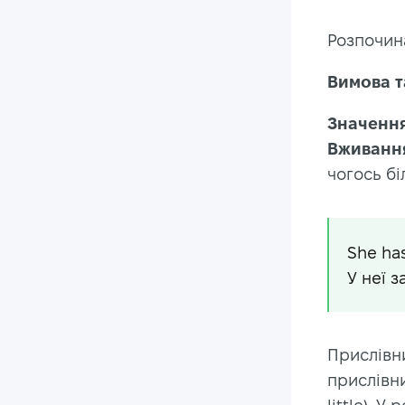
Розпочин
Вимова т
Значення
Вживанн
чогось бі
She has
У неї 
Прислівн
прислівни