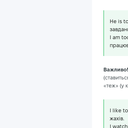
He is t
завдан
I am to
працюв
Важливо
(ставитьс
«теж» (у 
I like 
жахів.
I watch