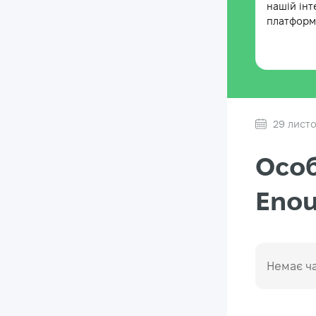
нашій інт
платформі
29 лист
Особ
Enou
Немає ча