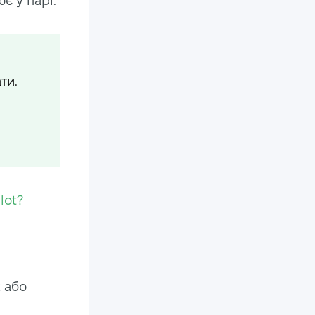
є у парі.
ти.
lot?
 або