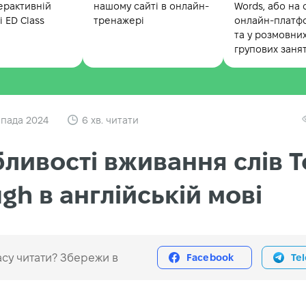
ерактивній
нашому сайті в онлайн-
Words, або на 
 ED Class
тренажері
онлайн-платф
та у розмовни
групових заня
опада 2024
6 хв. читати
ливості вживання слів T
gh в англійській мові
су читати? Збережи в
Facebook
Te