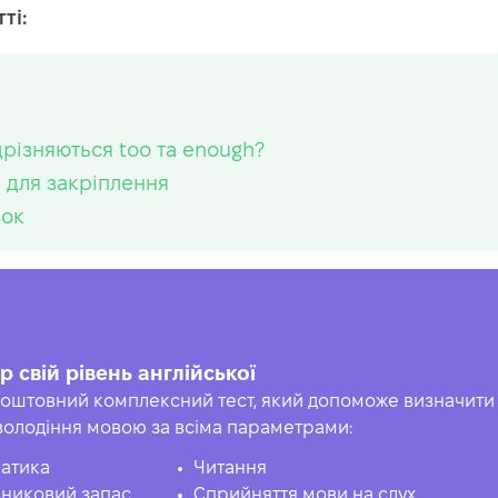
ті:
дрізняються too та enough?
 для закріплення
вок
р свій рівень англійської
оштовний комплексний тест, який допоможе визначити 
володіння мовою за всіма параметрами:
атика
Читання
никовий запас
Сприйняття мови на слух