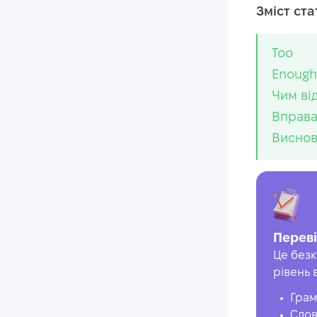
Зміст стат
Too
Enough
Чим ві
Вправа
Висно
Переві
Це безк
рівень 
Грам
Слов