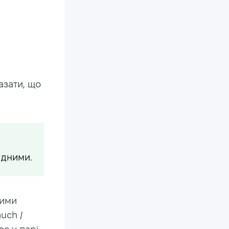
азати, що
ідними.
шими
uch /