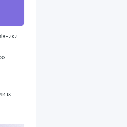
лівники
oo
ли їх