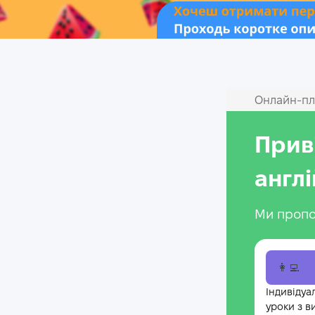
Онлайн‑пл
Прив
англ
Ми пропо
👩‍💻
Індивідуа
уроки з в