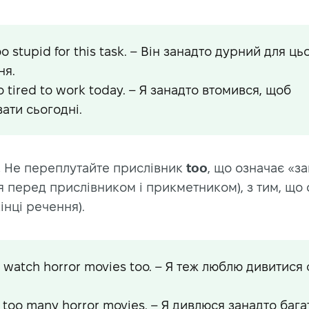
oo stupid for this task. – Він занадто дурний для ць
ня.
o tired to work today. – Я занадто втомився, щоб
ати сьогодні.
!
Не переплутайте прислівник
too
, що означає «з
я перед прислівником і прикметником), з тим, що
кінці речення).
to watch horror movies too. – Я теж люблю дивитися
 too many horror movies. – Я дивлюся занадто бага