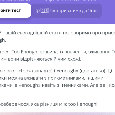
ойти тест
🕣 🇬🇧 Тест триватиме до 15 хв
 У нашій сьогоднішній статті поговоримо про прис
gh.
теся: Too Enough правила, їх значення, вживання T
им вони відрізняються й чим схожі.
 чого - «too» (занадто) і «enough» (достатньо). Ці
ики можна вживати з прикметниками, іншими
ками, а «enough» навіть з іменниками. Але де і ко
озберемося, яка різниця між too і enough!