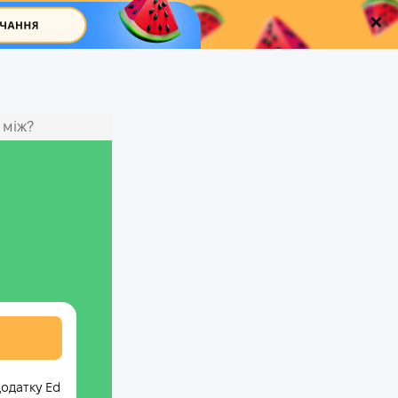
 між?
додатку Ed