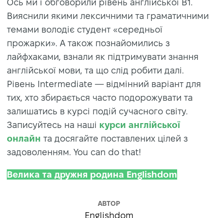
Ось ми і обговорили рівень англійської B1.
Вияснили якими лексичними та граматичними
темами володіє студент «середньої
прожарки». А також познайомились з
лайфхаками, взнали як підтримувати знання
англійської мови, та що слід робити далі.
Рівень Intermediate — відмінний варіант для
тих, хто збирається часто подорожувати та
залишатись в курсі подій сучасного світу.
Записуйтесь на наші
курси англійської
онлайн
та досягайте поставлених цілей з
задоволенням. You can do that!
Велика та дружня родина Englishdom
АВТОР
Englishdom