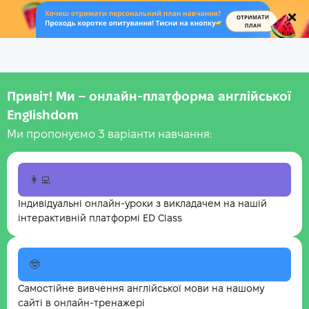
.
Привіт! Ми – онлайн-платформа англійської
Englishdom
Ми пропонуємо 3 варіанти навчання:
👩‍💻
Індивідуальні онлайн-уроки з викладачем на нашій
інтерактивній платформі ED Class
🤓
Самостійне вивчення англійської мови на нашому
сайті в онлайн-тренажері