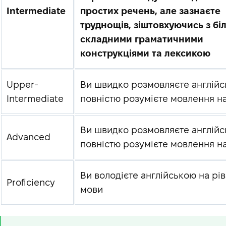
Intermediate
простих речень, але зазнаєте
труднощів, зіштовхуючись з бі
складними граматичними
конструкціями та лексикою
Upper-
Ви швидко розмовляєте англійс
Intermediate
повністю розумієте мовлення на
Ви швидко розмовляєте англійс
Advanced
повністю розумієте мовлення на
Ви володієте англійською на рів
Proficiency
мови