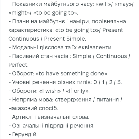
- Показники майбутнього часу: «will»/ «may»/
«might»/ «to be going to».
- Плани на майбутнє і наміри, порівняльна
характеристика: «to be going to»/ Present
Continuous / Present Simple.
- Модальні дієслова та їх еквіваленти.
- Пасивний стан часів : Simple / Continuous /
Perfect.
- Оборот: «to have something done».
- Умовні речення різних типів: 0 / 1 / 2 / 3.
- Обороти: «I wish» / «If only».
- Непряма мова: ствердження / питання /
наказовий спосіб.
- Артиклі і визначальні слова.
- Означальні підрядні речення.
- Герундій.