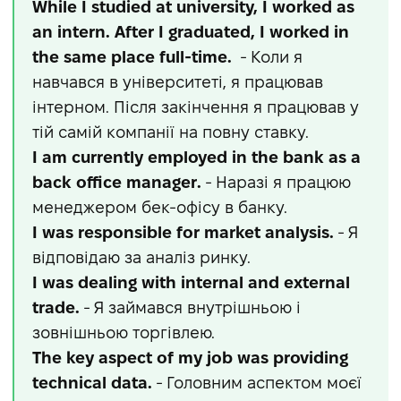
While I studied at university, I worked as
an intern. After I graduated, I worked in
the same place full-time.
- Коли я
навчався в університеті, я працював
інтерном. Після закінчення я працював у
тій самій компанії на повну ставку.
I am currently employed in the bank as a
back office manager.
- Наразі я працюю
менеджером бек-офісу в банку.
I was responsible for market analysis.
- Я
відповідаю за аналіз ринку.
I was dealing with internal and external
trade.
- Я займався внутрішньою і
зовнішньою торгівлею.
The key aspect of my job was providing
technical data.
- Головним аспектом моєї