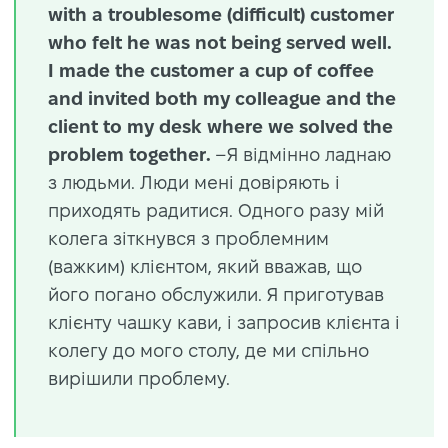
with a troublesome (difficult) customer
who felt he was not being served well.
I made the customer a cup of coffee
and invited both my colleague and the
client to my desk where we solved the
problem together.
–Я відмінно ладнаю
з людьми. Люди мені довіряють і
приходять радитися. Одного разу мій
колега зіткнувся з проблемним
(важким) клієнтом, який вважав, що
його погано обслужили. Я приготував
клієнту чашку кави, і запросив клієнта і
колегу до мого столу, де ми спільно
вирішили проблему.