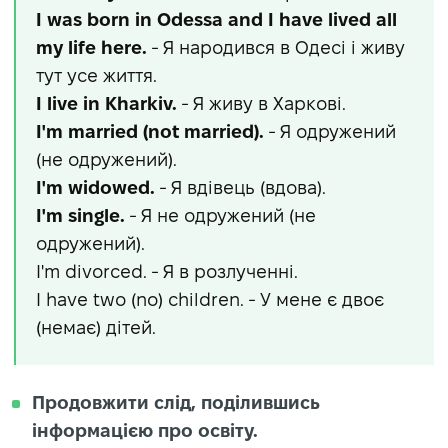
I was born in Odessa and I have lived all
my life here.
- Я народився в Одесі і живу
тут усе життя.
I live in Kharkiv.
- Я живу в Харкові.
I'm married (not married).
- Я одружений
(не одружений).
I'm widowed.
- Я вдівець (вдова).
I'm single.
- Я не одружений (не
одружений).
I'm divorced. - Я в розлученні.
I have two (no) children. - У мене є двоє
(немає) дітей.
Продовжити слід, поділившись
інформацією про освіту.