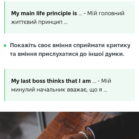
My main life principle is
... - Мій головний
життєвий принцип ...
Покажіть своє вміння сприймати критику
та вміння прислухатися до іншої думки.
My last boss thinks that I am
... - Мій
минулий начальник вважає, що я ...