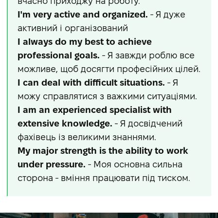
вчасно приходжу на роботу.
I'm very active and organized.
- Я дуже
активний і організований
I always do my best to achieve
professional goals.
- Я завжди роблю все
можливе, щоб досягти професійних цілей.
I can deal with difficult situations.
- Я
можу справлятися з важкими ситуаціями.
I am an experienced specialist with
extensive knowledge.
- Я досвідчений
фахівець із великими знаннями.
My major strength is the ability to work
under pressure.
- Моя основна сильна
сторона - вміння працювати під тиском.