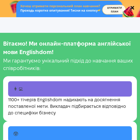
.
Вітаємо! Ми онлайн-платформа англійської
мови Englishdom!
Ми гарантуємо унікальний підхід до навчання ваших
співробітників:
👩‍💻
1100+ тічерів Englishdom надихають на досягнення
поставленої мети. Викладач підбирається відповідно
до специфіки бізнесу
🤓