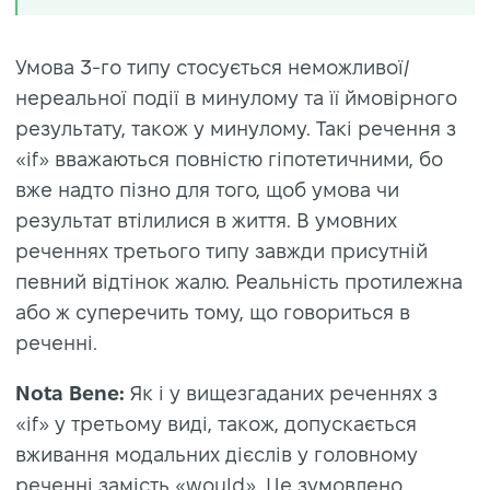
Умова 3-го типу стосується неможливої/
нереальної події в минулому та її ймовірного
результату, також у минулому. Такі речення з
«if» вважаються повністю гіпотетичними, бо
вже надто пізно для того, щоб умова чи
результат втілилися в життя. В умовних
реченнях третього типу завжди присутній
певний відтінок жалю. Реальність протилежна
або ж суперечить тому, що говориться в
реченні.
Nota Bene:
Як і у вищезгаданих реченнях з
«if» у третьому виді, також, допускається
вживання модальних дієслів у головному
реченні замість «would». Це зумовлено