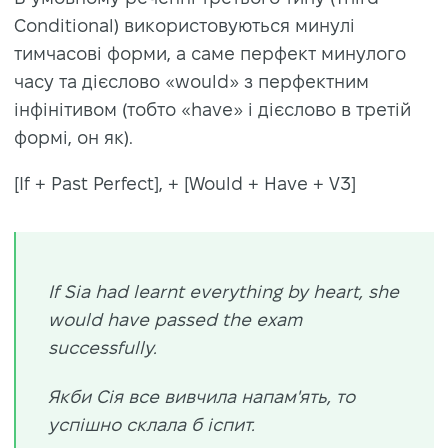
Conditional) використовуються минулі
тимчасові форми, а саме перфект минулого
часу та дієслово «would» з перфектним
інфінітивом (тобто «have» і дієслово в третій
формі, он як).
[If + Past Perfect], + [Would + Have + V3]
If Sia had learnt everything by heart, she
would have passed the exam
successfully.
Якби Сія все вивчила напам'ять, то
успішно склала б іспит.