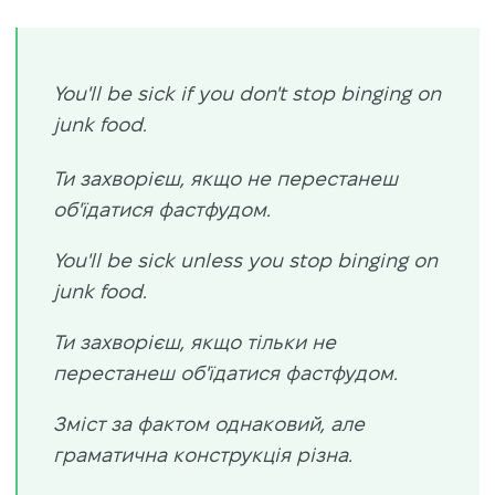
You'll be sick if you don't stop binging on
junk food.
Ти захворієш, якщо не перестанеш
об'їдатися фастфудом.
You'll be sick unless you stop binging on
junk food.
Ти захворієш, якщо тільки не
перестанеш об'їдатися фастфудом.
Зміст за фактом однаковий, але
граматична конструкція різна.