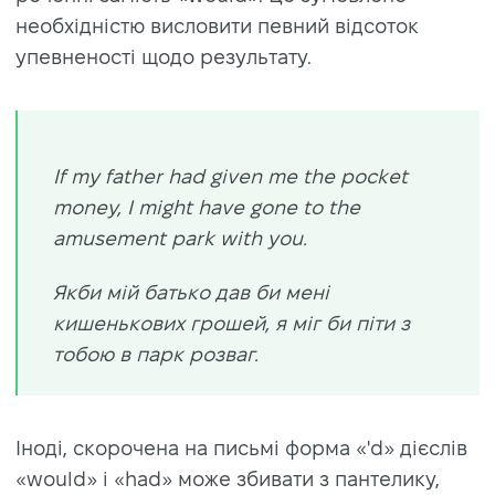
необхідністю висловити певний відсоток
упевненості щодо результату.
If my father had given me the pocket
money, I might have gone to the
amusement park with you.
Якби мій батько дав би мені
кишенькових грошей, я міг би піти з
тобою в парк розваг.
Іноді, скорочена на письмі форма «'d» дієслів
«would» і «had» може збивати з пантелику,