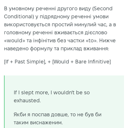
В умовному реченні другого виду (Second
Conditional) у підрядному реченні умови
використовується простий минулий час, а в
головному реченні вживається дієслово
«would» та інфінітив без частки «to». Нижче
наведено формулу та приклад вживання:
[If + Past Simple], + [Would + Bare Infinitive]
If I slept more, I wouldn't be so
exhausted.
Якби я поспав довше, то не був би
таким виснаженим.