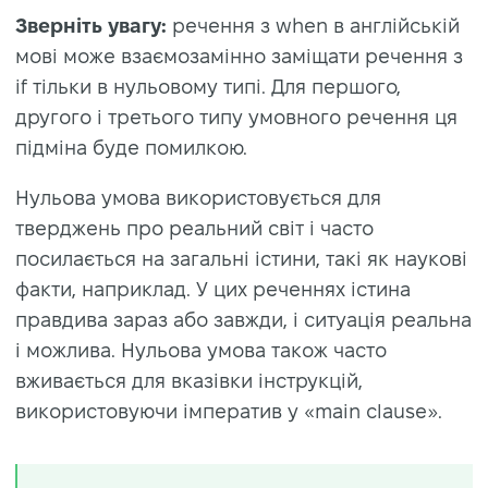
Зверніть увагу:
речення з when в англійській
мові може взаємозамінно заміщати речення з
if тільки в нульовому типі. Для першого,
другого і третього типу умовного речення ця
підміна буде помилкою.
Нульова умова використовується для
тверджень про реальний світ і часто
посилається на загальні істини, такі як наукові
факти, наприклад. У цих реченнях істина
правдива зараз або завжди, і ситуація реальна
і можлива. Нульова умова також часто
вживається для вказівки інструкцій,
використовуючи імператив у «main clause».