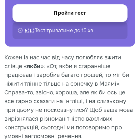
Пройти тест
🕣 🇬🇧 Тест триватиме до 15 хв
Кожен із нас час від часу полюбляє вжити
слівце «
якби
»: «От, якби я старанніше
працював і заробив багато грошей, то міг би
ніжити тлінне тільце на сонечку в Маямі».
Справа-то, звісно, хороша, але як би ось це
все гарно сказати на інгліші, і на слизькому
при цьому не посковзнутися? Щоб ваша мова
вирізнялася різноманітністю важливих
конструкцій, сьогодні ми поговоримо про
умовні англомовні речення.