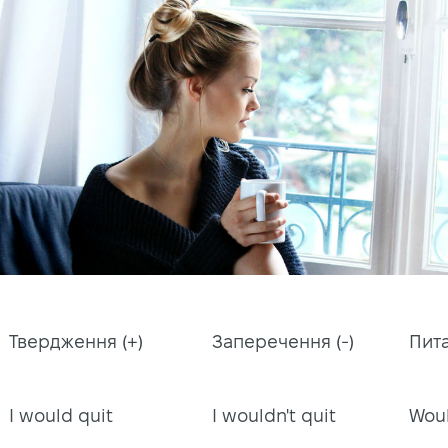
Твердження (+)
Заперечення (-)
Пита
I would quit
I wouldn't quit
Woul