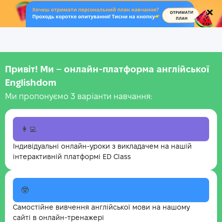
.
Привіт! Ми – онлайн-платформа англійської
Englishdom
Ми пропонуємо 3 варіанти навчання:
👩‍💻
Індивідуальні онлайн-уроки з викладачем на нашій
інтерактивній платформі ED Class
🤓
Самостійне вивчення англійської мови на нашому
сайті в онлайн-тренажері