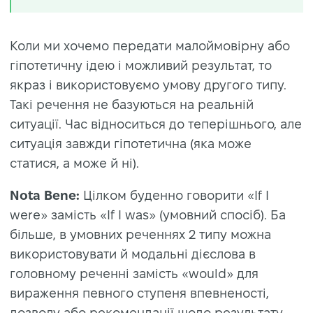
Коли ми хочемо передати малоймовірну або
гіпотетичну ідею і можливий результат, то
якраз і використовуємо умову другого типу.
Такі речення не базуються на реальній
ситуації. Час відноситься до теперішнього, але
ситуація завжди гіпотетична (яка може
статися, а може й ні).
Nota Bene:
Цілком буденно говорити «If I
were» замість «If I was» (умовний спосіб). Ба
більше, в умовних реченнях 2 типу можна
використовувати й модальні дієслова в
головному реченні замість «would» для
вираження певного ступеня впевненості,
дозволу або рекомендації щодо результату.