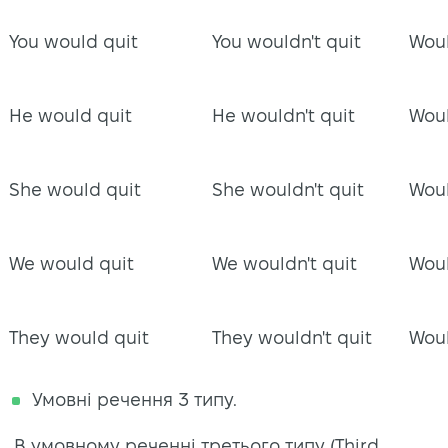
You would quit
You wouldn't quit
Woul
He would quit
He wouldn't quit
Woul
She would quit
She wouldn't quit
Woul
We would quit
We wouldn't quit
Woul
They would quit
They wouldn't quit
Woul
Умовні речення 3 типу.
В умовному реченні третього типу (Third