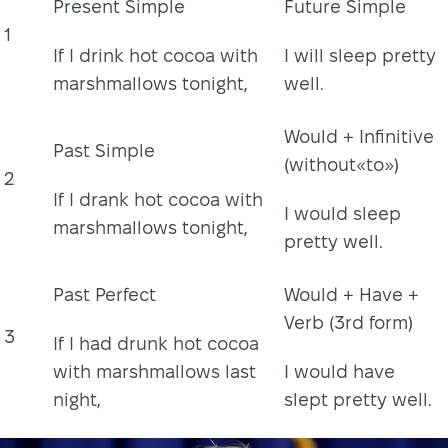
Present Simple
Future Simple
1
If I drink hot cocoa with
I will sleep pretty
marshmallows tonight,
well.
Would + Infinitive
Past Simple
(without«to»)
2
If I drank hot cocoa with
I would sleep
marshmallows tonight,
pretty well.
Past Perfect
Would + Have +
Verb (3rd form)
3
If I had drunk hot cocoa
with marshmallows last
I would have
night,
slept pretty well.