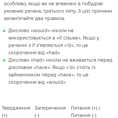
особливо, якщо ви не впевнені в побудові
умовних речень третього типу. З цієї причини
запам'ятайте два правила:
Дієслово «would» ніколи не
використовується в «if clause». Якщо у
реченні з if з’являється «'d», то це
скорочення від «had».
Дієслово «had» ніколи не вживається перед
дієсловом «have». Якщо «'d» стоїть із
займенником перед «have», то це
скорочення від «would».
Твердження
Заперечення
Питання (+) /
(+)
(-)
Питання (-)