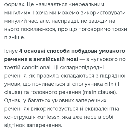
формах. Це називається «нереальним
минулим». І хоча ми можемо використовувати
минулий час, але, насправді, не завжди на
нього посилаємося, про що поговоримо трохи
пізніше.
Існує
4 основні способи побудови умовного
речення в англійській мові
— з нульового по
третій conditional. Ці складнопідрядні
речення, як правило, складаються з підрядної
умови, що починається зі сполучника «if» (if
clause) та головного речення (main clause).
Однак, у багатьох умовних заперечних
реченнях використовується й еквівалентна
конструкція «unless», яка вже несе в собі
відтінок заперечення.