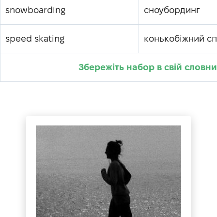
snowboarding
сноубординг
speed skating
конькобіжний с
Збережіть набор в свій словн