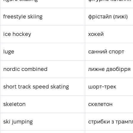
freestyle skiing
фрістайл (лижі)
ice hockey
хокей
luge
санний спорт
nordic combined
лижне двобірря
short track speed skating
шорт-трек
skeleton
скелетон
ski jumping
стрибки з трампл