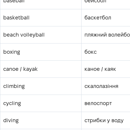
baseball
бейсбол
basketball
баскетбол
beach volleyball
пляжний волейбо
boxing
бокс
canoe / kayak
каное / каяк
climbing
скалолазіння
cycling
велоспорт
diving
стрибки у воду