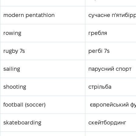
modern pentathlon
сучасне п'ятибір
rowing
гребля
rugby 7s
регбі 7s
sailing
парусний спорт
shooting
стрільба
football (soccer)
європейський ф
skateboarding
скейтбординг