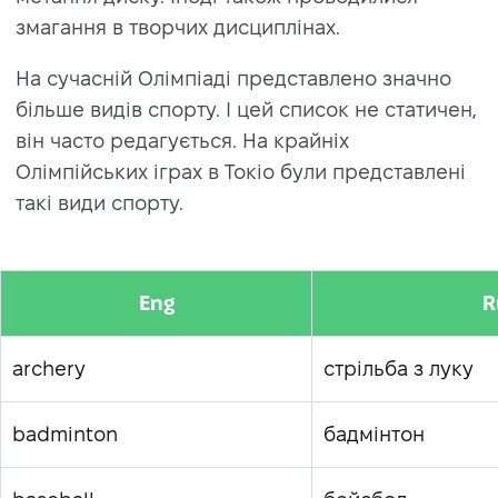
змагання в творчих дисциплінах.
На сучасній Олімпіаді представлено значно
більше видів спорту. І цей список не статичен,
він часто редагується. На крайніх
Олімпійських іграх в Токіо були представлені
такі види спорту.
Eng
R
archery
стрільба з луку
badminton
бадмінтон