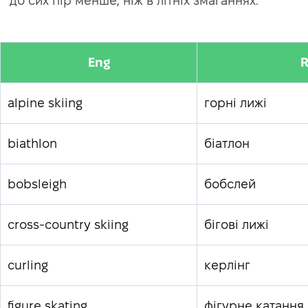
до сих пір менше, ніж в літніх змаганнях.
Eng
R
alpine skiing
горні лижі
biathlon
біатлон
bobsleigh
бобслей
cross-country skiing
бігові лижі
curling
керлінг
figure skating
фігурне катання