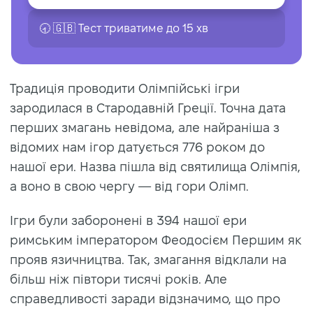
🕣 🇬🇧 Тест триватиме до 15 хв
Традиція проводити Олімпійські ігри
зародилася в Стародавній Греції. Точна дата
перших змагань невідома, але найраніша з
відомих нам ігор датується 776 роком до
нашої ери. Назва пішла від святилища Олімпія,
а воно в свою чергу — від гори Олімп.
Ігри були заборонені в 394 нашої ери
римським імператором Феодосієм Першим як
прояв язичництва. Так, змагання відклали на
більш ніж півтори тисячі років. Але
справедливості заради відзначимо, що про