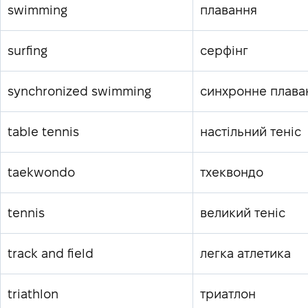
swimming
плавання
surfing
серфінг
synchronized swimming
синхронне плава
table tennis
настільний теніс
taekwondo
тхеквондо
tennis
великий теніс
track and field
легка атлетика
triathlon
триатлон