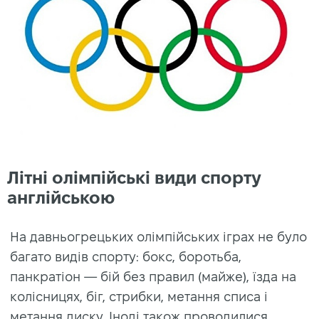
Літні олімпійські види спорту
англійською
На давньогрецьких олімпійських іграх не було
багато видів спорту: бокс, боротьба,
панкратіон — бій без правил (майже), їзда на
колісницях, біг, стрибки, метання списа і
метання диску. Іноді також проводилися