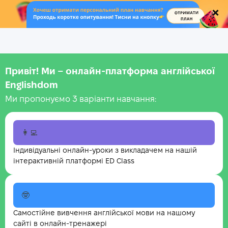
.
Привіт! Ми – онлайн-платформа англійської
Englishdom
Ми пропонуємо 3 варіанти навчання:
👩‍💻
Індивідуальні онлайн-уроки з викладачем на нашій
інтерактивній платформі ED Class
🤓
Самостійне вивчення англійської мови на нашому
сайті в онлайн-тренажері