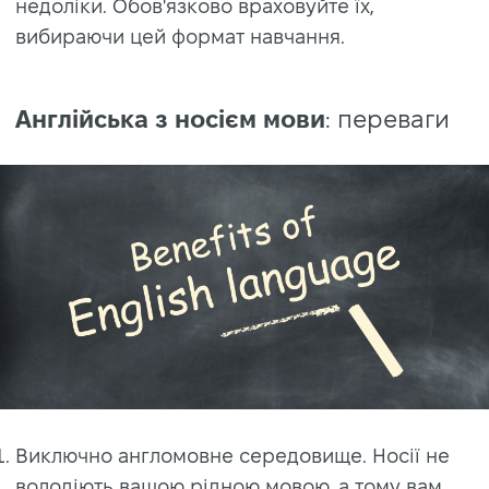
недоліки. Обов'язково враховуйте їх,
вибираючи цей формат навчання.
Англійська з носієм мови
: переваги
Виключно англомовне середовище. Носії не
володіють вашою рідною мовою, а тому вам