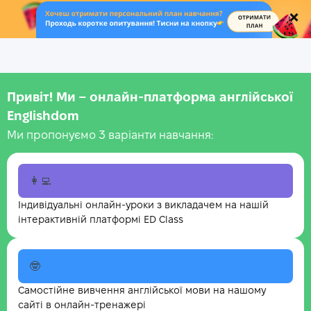
.
Привіт! Ми – онлайн-платформа англійської
Englishdom
Ми пропонуємо 3 варіанти навчання:
👩‍💻
Індивідуальні онлайн-уроки з викладачем на нашій
інтерактивній платформі ED Class
🤓
Самостійне вивчення англійської мови на нашому
сайті в онлайн-тренажері