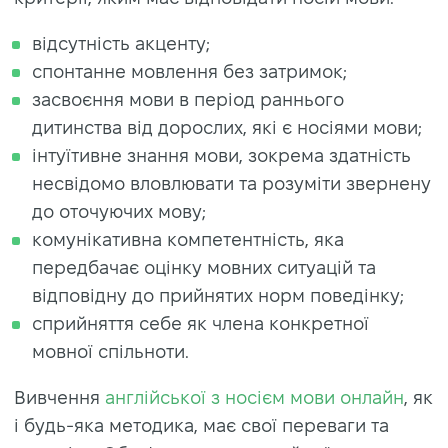
відсутність акценту;
спонтанне мовлення без затримок;
засвоєння мови в період раннього
дитинства від дорослих, які є носіями мови;
інтуїтивне знання мови, зокрема здатність
несвідомо вловлювати та розуміти звернену
до оточуючих мову;
комунікативна компетентність, яка
передбачає оцінку мовних ситуацій та
відповідну до прийнятих норм поведінку;
сприйняття себе як члена конкретної
мовної спільноти.
Вивчення
англійської з носієм мови онлайн
, як
і будь-яка методика, має свої переваги та