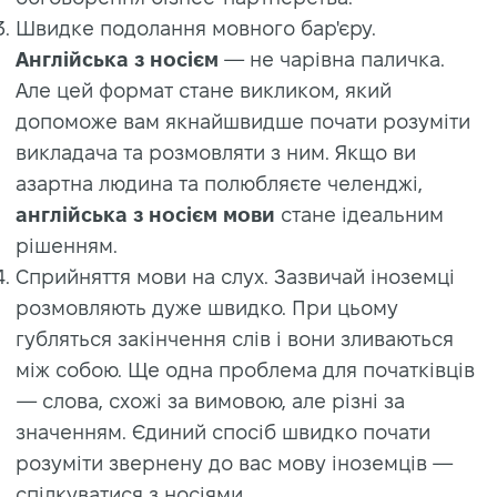
Швидке подолання мовного бар'єру.
Англійська з носієм
— не чарівна паличка.
Але цей формат стане викликом, який
допоможе вам якнайшвидше почати розуміти
викладача та розмовляти з ним. Якщо ви
азартна людина та полюбляєте челенджі,
англійська з носієм мови
стане ідеальним
рішенням.
Сприйняття мови на слух. Зазвичай іноземці
розмовляють дуже швидко. При цьому
губляться закінчення слів і вони зливаються
між собою. Ще одна проблема для початківців
— слова, схожі за вимовою, але різні за
значенням. Єдиний спосіб швидко почати
розуміти звернену до вас мову іноземців —
спілкуватися з носіями.