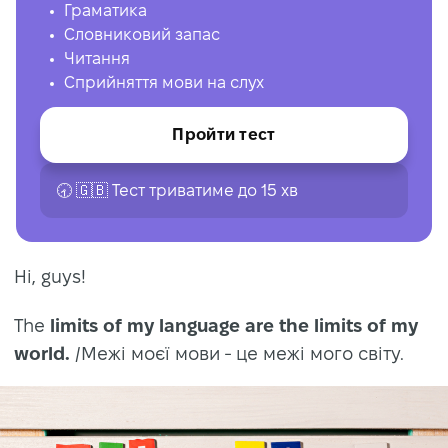
Граматика
Словниковий запас
Читання
Сприйняття мови на слух
Пройти тест
🕣 🇬🇧 Тест триватиме до 15 хв
Hi, guys!
The
limits of my language are the limits of my
world.
/Межі моєї мови - це межі мого світу.