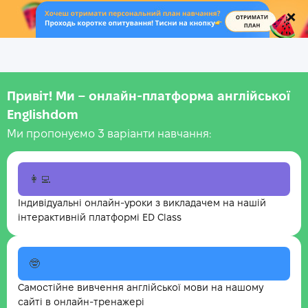
.
Привіт! Ми – онлайн-платформа англійської
Englishdom
Ми пропонуємо 3 варіанти навчання:
👩‍💻
Індивідуальні онлайн-уроки з викладачем на нашій
інтерактивній платформі ED Class
🤓
Самостійне вивчення англійської мови на нашому
сайті в онлайн-тренажері