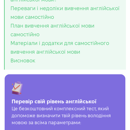
Переваги і недоліки вивчення англійської
мови самостійно
План вивчення англійської мови
самостійно
Матеріали і додатки для самостійного
вивчення англійської мови
Висновок
Перевір свій рівень англійської
Це безкоштовний комплексний тест, який
допоможе визначити твій рівень володіння
мовою за всіма параметрами: