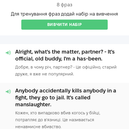
8
фраз
Для тренування фраз додай набір на вивчення
ВИВЧИТИ НАБІР
Alright, what's the matter, partner? - It's
official, old buddy, I'm a has-been.
Добре, в чому річ, партнер? - Це офіційно, старий
друже, я вже не популярний.
Anybody accidentally kills anybody in a
fight, they go to jail. It's called
manslaughter.
Кожен, хто випадково вбив когось у бійці,
потрапляє до в'язниці. Це називається
ненавмисне вбивство.