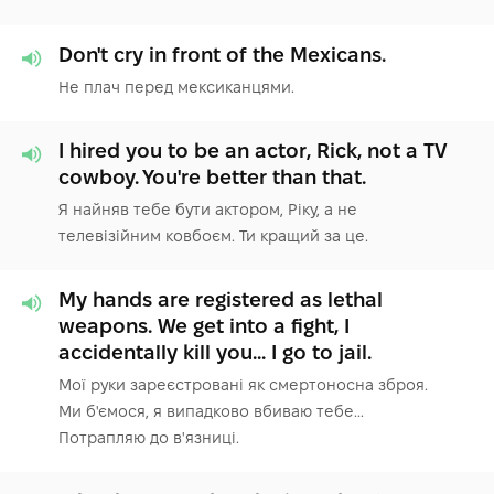
Don't cry in front of the Mexicans.
Не плач перед мексиканцями.
I hired you to be an actor, Rick, not a TV
cowboy. You're better than that.
Я найняв тебе бути актором, Ріку, а не
телевізійним ковбоєм. Ти кращий за це.
My hands are registered as lethal
weapons. We get into a fight, I
accidentally kill you... I go to jail.
Мої руки зареєстровані як смертоносна зброя.
Ми б'ємося, я випадково вбиваю тебе...
Потрапляю до в'язниці.