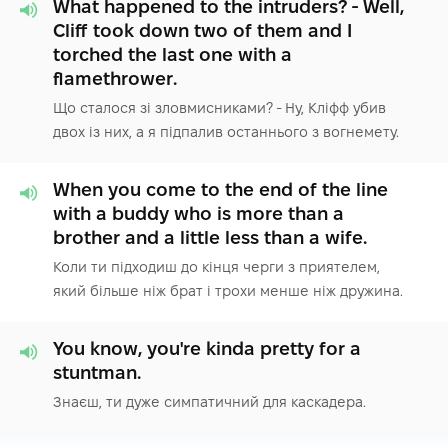
What happened to the intruders? - Well,
Cliff took down two of them and I
torched the last one with a
flamethrower.
Що сталося зі зловмисниками? - Ну, Кліфф убив
двох із них, а я підпалив останнього з вогнемету.
When you come to the end of the line
with a buddy who is more than a
brother and a little less than a wife.
Коли ти підходиш до кінця черги з приятелем,
який більше ніж брат і трохи менше ніж дружина.
You know, you're kinda pretty for a
stuntman.
Знаєш, ти дуже симпатичний для каскадера.