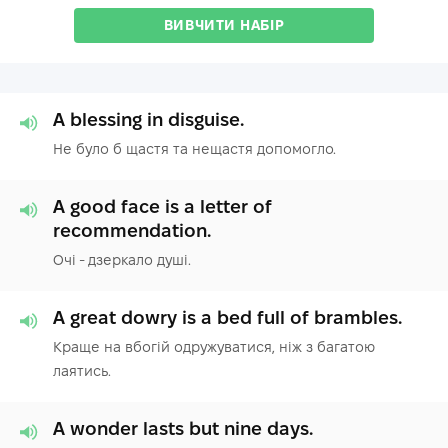
ВИВЧИТИ НАБІР
A blessing in disguise.
Не було б щастя та нещастя допомогло.
A good face is a letter of
recommendation.
Очі - дзеркало душі.
A great dowry is a bed full of brambles.
Краще на вбогій одружуватися, ніж з багатою
лаятись.
A wonder lasts but nine days.