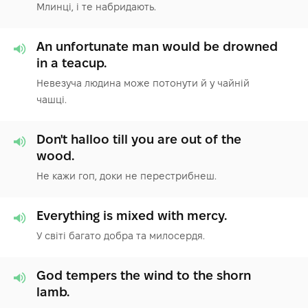
Млинці, і те набридають.
An unfortunate man would be drowned
in a teacup.
Невезуча людина може потонути й у чайній
чашці.
Don't halloo till you are out of the
wood.
Не кажи гоп, доки не перестрибнеш.
Everything is mixed with mercy.
У світі багато добра та милосердя.
God tempers the wind to the shorn
lamb.