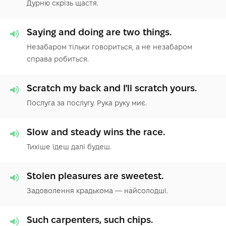
Дурню скрізь щастя.
Saying and doing are two things.
Незабаром тільки говориться, а не незабаром
справа робиться.
Scratch my back and I'll scratch yours.
Послуга за послугу. Рука руку миє.
Slow and steady wins the race.
Тихіше їдеш далі будеш.
Stolen pleasures are sweetest.
Задоволення крадькома — найсолодші.
Such carpenters, such chips.