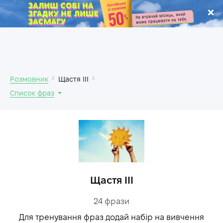
.
Розмовник
Щастя ІІІ
Список фраз
Щастя ІІІ
24
фрази
Для тренування фраз додай набір на вивчення