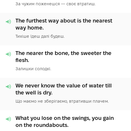
За чужим поженешся — своє втратиш.
The furthest way about is the nearest
way home.
Тихіше їдеш далі будеш.
The nearer the bone, the sweeter the
flesh.
Залишки солодкі.
We never know the value of water till
the well is dry.
Що маємо не зберігаємо, втративши плачем.
What you lose on the swings, you gain
on the roundabouts.