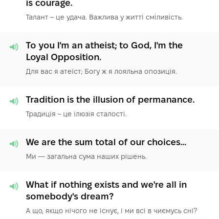
is courage.
Талант – це удача. Важлива у житті сміливість.
To you I'm an atheist; to God, I'm the
Loyal Opposition.
Для вас я атеїст; Богу ж я лояльна опозиція.
Tradition is the illusion of permanance.
Традиція – це ілюзія сталості.
We are the sum total of our choices...
Ми — загальна сума наших рішень.
What if nothing exists and we're all in
somebody's dream?
А що, якщо нічого не існує, і ми всі в чиємусь сні?