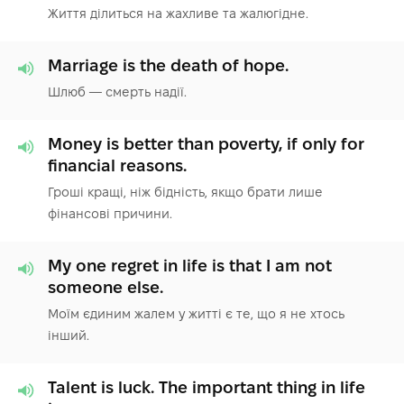
Життя ділиться на жахливе та жалюгідне.
Marriage is the death of hope.
Шлюб — смерть надії.
Money is better than poverty, if only for
financial reasons.
Гроші кращі, ніж бідність, якщо брати лише
фінансові причини.
My one regret in life is that I am not
someone else.
Моїм єдиним жалем у житті є те, що я не хтось
інший.
Talent is luck. The important thing in life