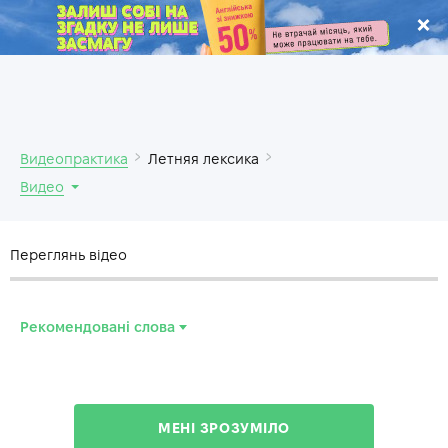
.
Видеопрактика
Летняя лексика
Видео
Переглянь відео
Рекомендовані слова
scorching
—
знойный
sweat
—
потеть
МЕНІ ЗРОЗУМІЛО