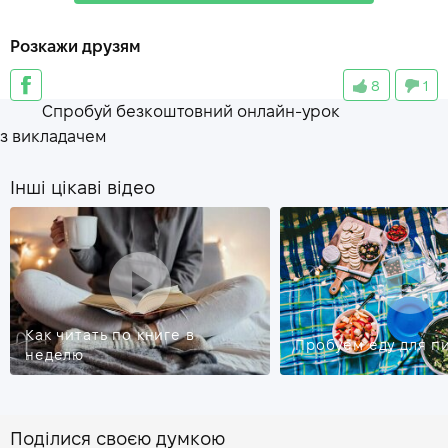
stifling
—
душный
Розкажи друзям
heat stroke
—
тепловой удар
8
1
harmful
—
вредный
Спробуй безкоштовний онлайн-урок
prolonged period
—
длительный период
з викладачем
Інші цікаві відео
Как читать по книге в
Пробуем еду для п
неделю
Поділися своєю думкою