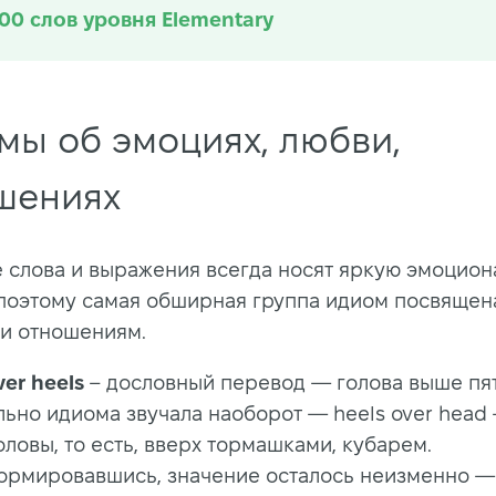
100 слов уровня Elementary
мы об эмоциях, любви,
шениях
 слова и выражения всегда носят яркую эмоцио
 поэтому самая обширная группа идиом посвящен
 и отношениям.
er heels
– дословный перевод — голова выше пят
льно идиома звучала наоборот — heels over head
ловы, то есть, вверх тормашками, кубарем.
ормировавшись, значение осталось неизменно — 