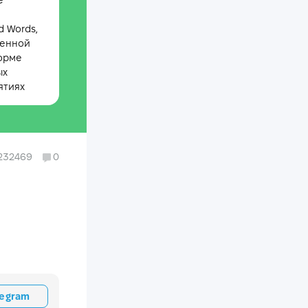
е
 Words,
менной
орме
ых
ятиях
232469
0
legram