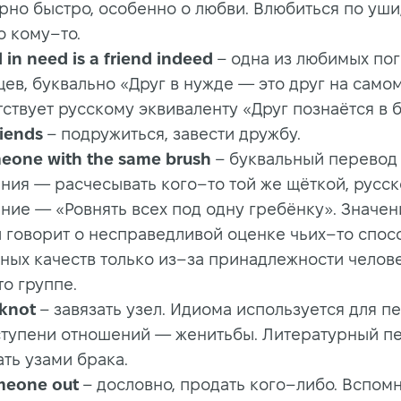
рно быстро, особенно о любви. Влюбиться по уши
о кому–то.
d in need is a friend indeed
– одна из любимых пог
ев, буквально «Друг в нужде — это друг на самом
ствует русскому эквиваленту «Друг познаётся в 
iends
– подружиться, завести дружбу.
meone with the same brush
– буквальный перевод
ния — расчесывать кого–то той же щёткой, русс
ние — «Ровнять всех под одну гребёнку». Значен
 говорит о несправедливой оценке чьих–то спос
чных качеств только из–за принадлежности челов
о группе.
 knot
– завязать узел. Идиома используется для п
ступени отношений — женитьбы. Литературный п
ть узами брака.
omeone out
– дословно, продать кого–либо. Вспом