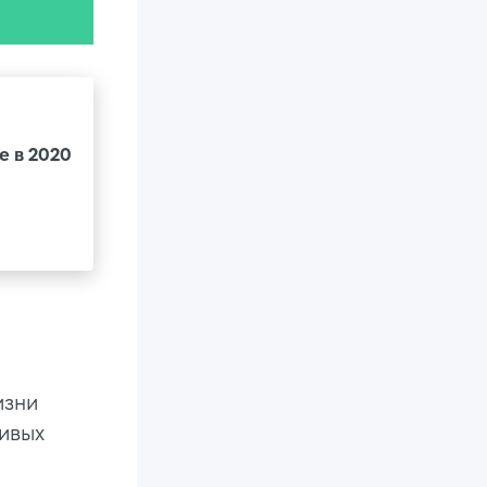
е в 2020
изни
чивых