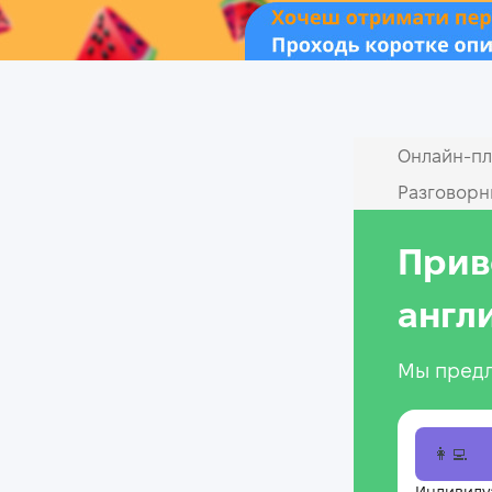
Онлайн‑пл
Разговорн
Прив
англ
Мы предл
👩‍💻