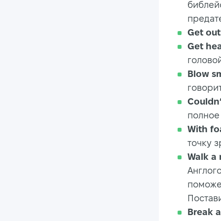
библейс
предат
Get ou
Get he
головой
Blow s
говори
Couldn’
полное
With f
точку з
Walk a 
Англог
поможет
Постави
Break a