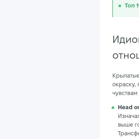
Топ 
Идио
отно
Крылатые
окраску,
чувствам
Head ov
Изнача
выше го
Трансф