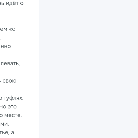
ь идёт о
ем «с
.
енно
левать,
ь свою
о туфлях.
но это
о месте.
ами.
тье, а