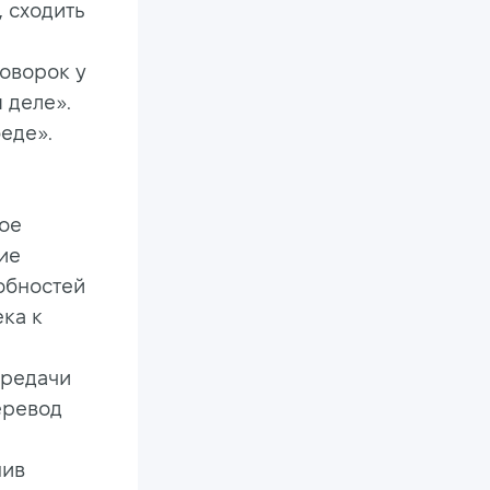
, сходить
оворок у
 деле».
беде».
кое
ие
обностей
ека к
ередачи
еревод
нив