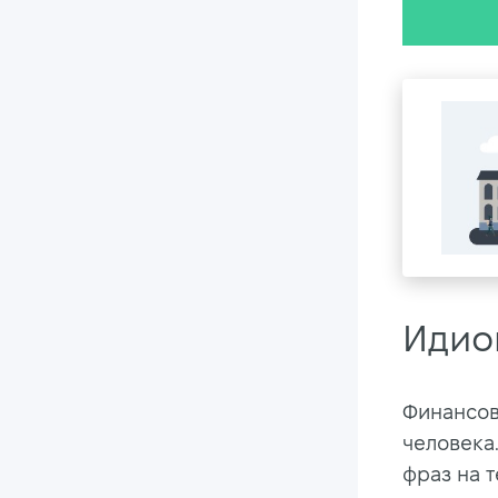
Идио
Финансов
человека
фраз на т