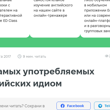
альные
Самостоятельное
Либо обучени
роки с
изучение английского
в мобильном
ателем на
на нашем сайте в
приложении Ed
терактивной
онлайн-тренажере
или на совре
 ED Class
онлайн-платф
и в разговорн
групповых зан
та 2017
9 мин. читать
амых употребляемых
ийских идиом
ени читать? Сохрани в
Facebook
Te