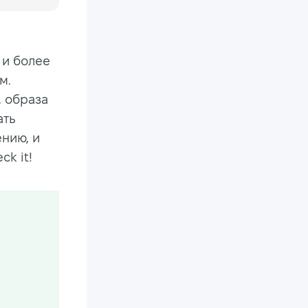
 и более
м.
 образа
ать
нию, и
k it!