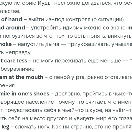
кую историю Иуды, несложно догадаться, что реч
ельстве.
t of hand
– выйти из–под контроля (о ситуации).
ad around
– употребить идиому можно со значени
 погрузиться во что–то», то есть понять, вникнуть
moke
– напустить дыма — приукрашивать, умышл
ть неправду.
t care less
– не могу переживать ещё меньше — п
 безразличие.
oam at the mouth
– с пеной у рта, рьяно отстаиват
рения.
mile in one's shoes
– дословно, пройтись в чьих–т
оворящее население почему–то считает, что имен
 почувствовать себя в чьей–то шкуре, на чьём–т
ть себя на место другого и увидеть мир его глаз
 leg
– сломать ногу. Как ни странно, это не прокля