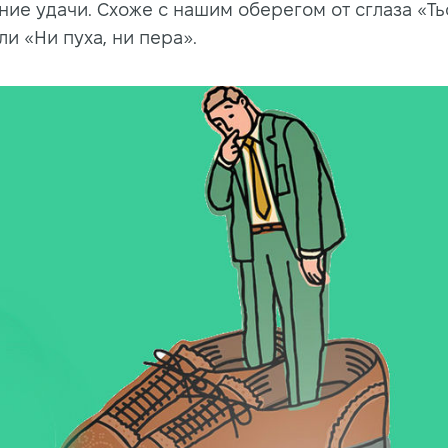
ие удачи. Схоже с нашим оберегом от сглаза «Ть
ли «Ни пуха, ни пера».