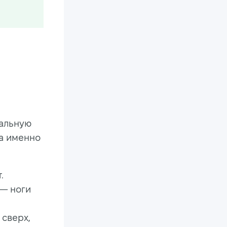
нальную
а именно
.
 — ноги
сверх,