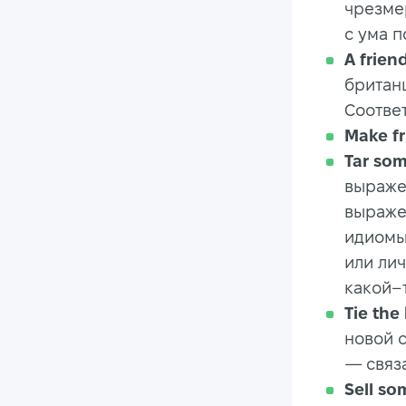
чрезме
с ума п
A frien
британц
Соответ
Make fr
Tar so
выраже
выраже
идиомы
или ли
какой–т
Tie the
новой 
— связа
Sell s