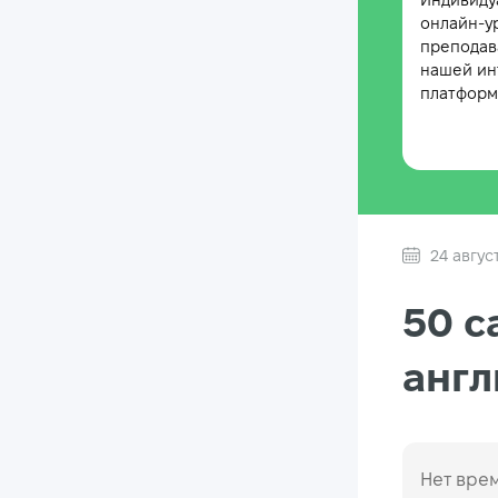
Индивиду
онлайн-у
преподав
нашей ин
платформе
24 авгус
50 с
англ
Нет врем