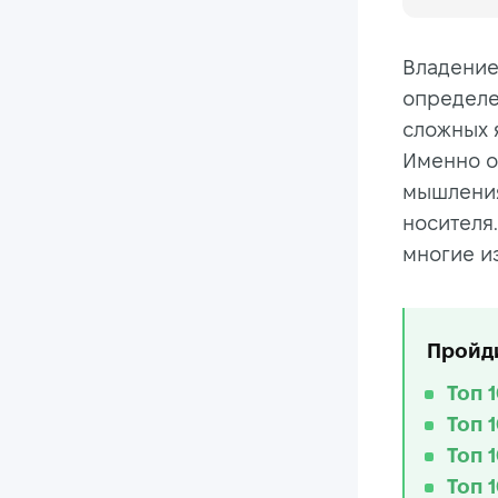
Владение
определе
сложных 
Именно о
мышления
носителя
многие из
Пройди
Топ 
Топ 
Топ 
Топ 