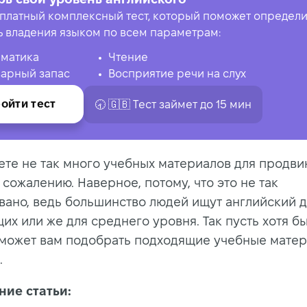
платный комплексный тест, который поможет определи
ь владения языком по всем параметрам:
матика
Чтение
арный запас
Восприятие речи на слух
ойти тест
🕣 🇬🇧 Tест займет до 15 мин
ете не так много учебных материалов для продви
 сожалению. Наверное, потому, что это не так
вано, ведь большинство людей ищут английский 
х или же для среднего уровня. Так пусть хотя бы
оможет вам подобрать подходящие учебные матер
.
ие статьи: