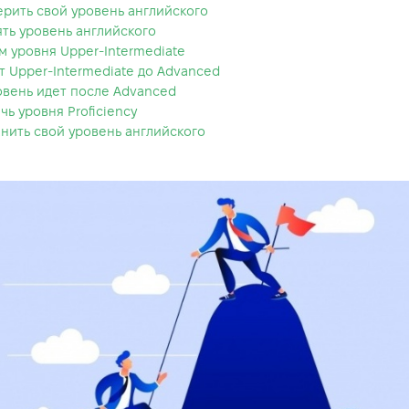
ерить свой уровень английского
ять уровень английского
м уровня Upper-Intermediate
т Upper-Intermediate до Advanced
овень идет после Advanced
чь уровня Proficiency
анить свой уровень английского