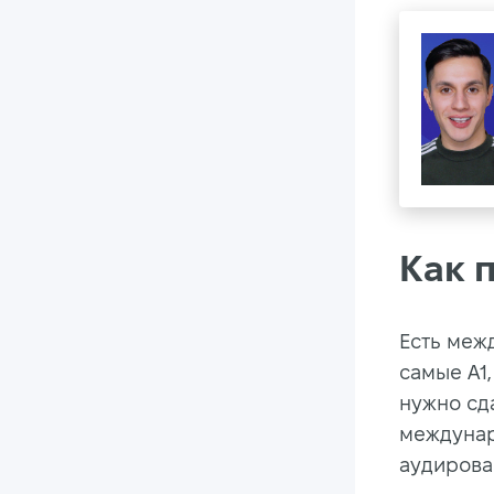
Как 
Есть меж
самые A1,
нужно сда
междунар
аудирова