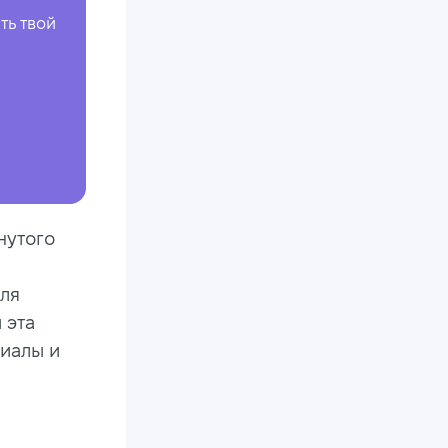
ть твой
нутого
для
 эта
иалы и