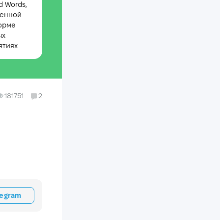
 Words,
менной
орме
ых
ятиях
181751
2
legram