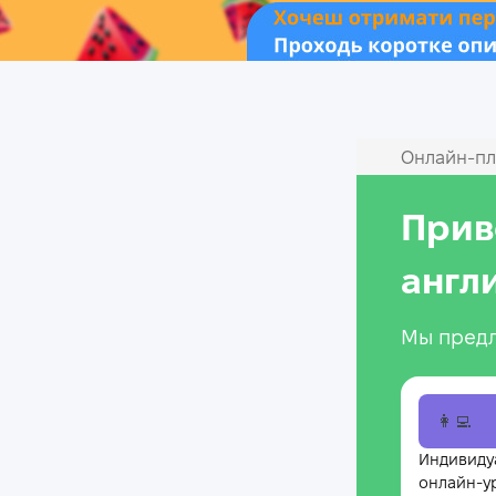
Онлайн‑пл
Прив
англ
Мы предл
👩‍💻
Индивиду
онлайн-у