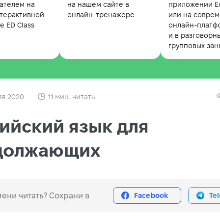
ателем на
на нашем сайте в
приложении Ed
терактивной
онлайн-тренажере
или на совре
 ED Class
онлайн-платф
и в разговорн
групповых зан
ля 2020
11 мин. читать
ийский язык для
должающих
ени читать? Сохрани в
Facebook
Te