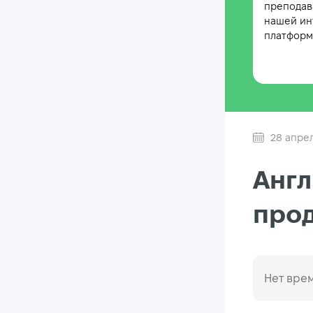
преподав
нашей ин
платформе
28 апре
Англ
про
Нет врем