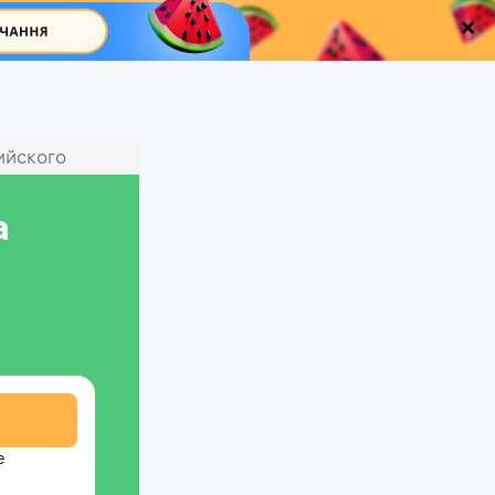
ийского
а
е