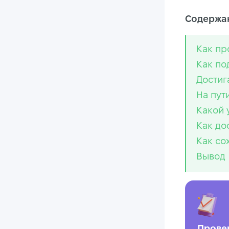
Содержан
Как пр
Как по
Достиг
На пут
Какой 
Как до
Как со
Вывод
Прове