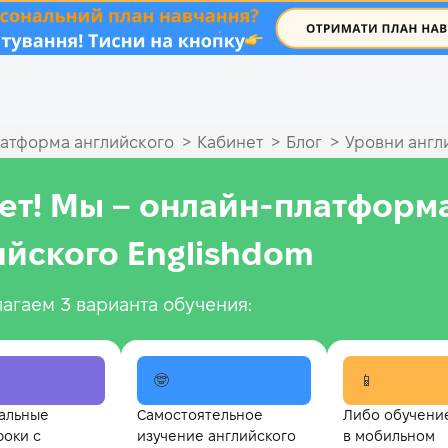
.
>
>
>
атформа английского
Кабинет
Блог
Уровни англ
ет! Мы – онлайн‑платформ
ийского Englishdom
агаем 3 варианта обучения:
🤓
📱
альные
Самостоятельное
Либо обучени
роки с
изучение английского
в мобильном