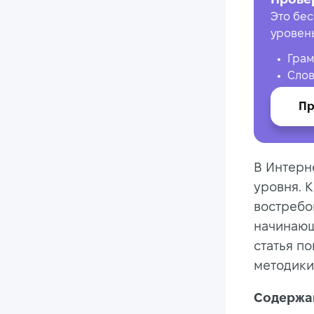
Это бес
уровен
Грам
Слов
Пр
В Интерн
уровня. К
востребо
начинающи
статья п
методики
Содержан