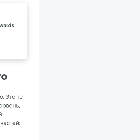
Awards
го
. Это те
ровень,
й
частей: