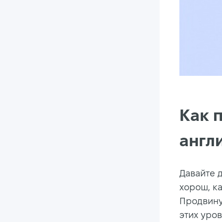
Как 
англ
Давайте 
хорош, ка
Продвину
этих уро