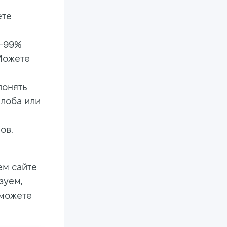
ете
5-99%
 Можете
понять
алоба или
ов.
ем сайте
зуем,
 можете