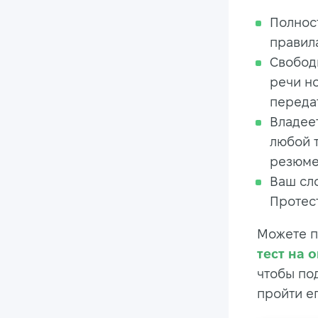
Полнос
правила
Свобод
речи но
переда
Владее
любой т
резюме
Ваш сло
Протес
Можете п
тест на 
чтобы по
пройти ег