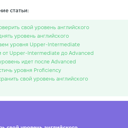
ие статьи:
оверить свой уровень английского
днять уровень английского
аем уровня Upper-Intermediate
и от Upper-Intermediate до Advanced
уровень идет после Advanced
стичь уровня Proficiency
хранить свой уровень английского
рь свой уровень английского