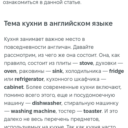
ознакомиться в данной статье.
Тема кухни в английском языке
Кухня занимает важное место в
повседневности англичан. Давайте
рассмотрим, из чего же она состоит. Она, как
правило, состоит из плиты —
stove
, духовки —
oven
, раковины —
sink
, холодильника —
fridge
или
refrigerator
, кухонного шкафчика —
cabinet
. Более современные кухни включают,
помимо всего этого, еще и посудомоечную
машину —
dishwasher
, стиральную машинку
—
washing machine
, тостер —
toaster
. И это
далеко не весь перечень предметов,
используемых на кухне. Так как кухня часто