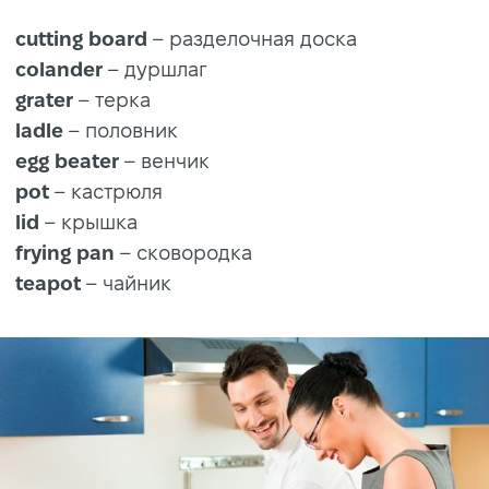
cutting board
– разделочная доска
colander
– дуршлаг
grater
– терка
ladle
– половник
egg beater
– венчик
pot
– кастрюля
lid
– крышка
frying pan
– сковородка
teapot
– чайник