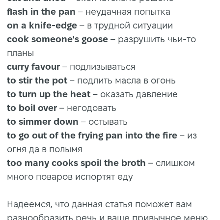
flash in the pan
– неудачная попытка
on a knife-edge
– в трудной ситуации
cook someone's goose
– разрушить чьи-то
планы
curry favour
– подлизываться
to stir the pot
– подлить масла в огонь
to turn up the heat
– оказать давление
to boil over
– негодовать
to simmer down
– остывать
to go out of the frying pan into the fire
– из
огня да в полымя
too many cooks spoil the broth
– слишком
много поваров испортят еду
Надеемся, что данная статья поможет вам
разнообразить речь и ваше привычное меню.