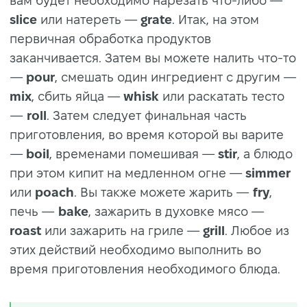
вам будет необходимо нарезать что-либо —
slice
или натереть —
grate
. Итак, на этом
первичная обработка продуктов
заканчивается. Затем вы можете налить что-то
—
pour
, смешать один ингредиент с другим —
mix
, сбить яйца —
whisk
или раскатать тесто
—
roll
. Затем следует финальная часть
приготовления, во время которой вы варите
—
boil
, временами помешивая —
stir
, а блюдо
при этом кипит на медленном огне —
simmer
или
poach
. Вы также можете жарить —
fry
,
печь —
bake
, зажарить в духовке мясо —
roast
или зажарить на гриле —
grill
. Любое из
этих действий необходимо выполнить во
время приготовления необходимого блюда.