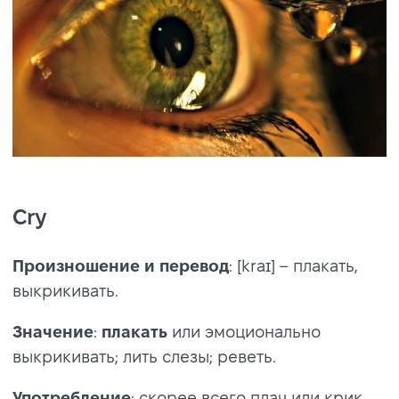
Cry
Произношение
и
перевод
: [kraɪ] – плакать,
выкрикивать.
Значение
:
плакать
или эмоционально
выкрикивать; лить слезы; реветь.
Употребление
: скорее всего плач или крик