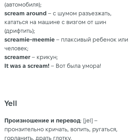
(автомобиля);
scream around
– с шумом разъезжать,
кататься на машине с визгом от шин
(дрифтить);
screamie-meemie
– плаксивый ребенок или
человек;
screamer
– крикун;
It was a scream!
– Вот была умора!
Yell
Произношение и
перевод
: [jel] –
пронзительно кричать, вопить, ругаться,
горланить, драть глотку.