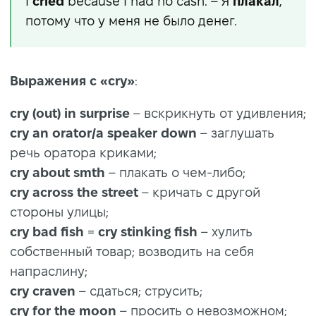
I
cried
because I had no cash. – Я
плакал
,
потому что у меня не было денег.
Выражения с «cry»
:
cry (out) in surprise
– вскрикнуть от удивления;
cry an orator/a speaker down
– заглушать
речь оратора криками;
cry about smth
– плакать о чем-либо;
cry across the street
– кричать с другой
стороны улицы;
cry bad fish
=
cry stinking fish
– хулить
собственный товар; возводить на себя
напраслину;
cry craven
– сдаться; струсить;
cry for the moon
– просить о невозможном;