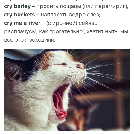
cry barley
– просить пощады (или перемирия);
cry buckets
– наплакать ведро слез;
cry me a river
– (с иронией) сейчас
расплачусь!; как трогательно!; хватит ныть, мы
все это проходили.