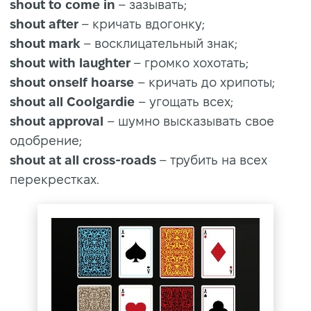
shout to come in
– зазывать;
shout after
– кричать вдогонку;
shout mark
– восклицательный знак;
shout with laughter
– громко хохотать;
shout onself hoarse
– кричать до хрипоты;
shout all Coolgardie
– угощать всех;
shout approval
– шумно высказывать свое
одобрение;
shout at all cross-roads
– трубить на всех
перекрестках.