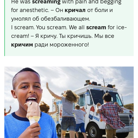
He was
screaming
with pain and begging
for anesthetic. – Он
кричал
от боли и
умолял об обезбаливающем.
I scream. You scream. We all
scream
for ice-
cream! – Я кричу. Ты кричишь. Мы все
кричим
ради мороженного!