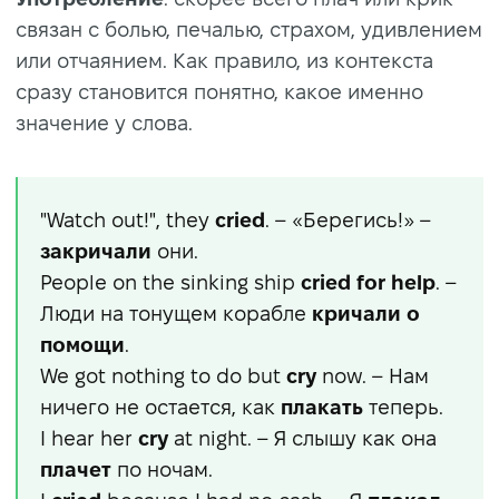
связан с болью, печалью, страхом, удивлением
или отчаянием. Как правило, из контекста
сразу становится понятно, какое именно
значение у слова.
"Watch out!", they
cried
. – «Берегись!» –
закричали
они.
People on the sinking ship
cried
for help
. –
Люди на тонущем корабле
кричали о
помощи
.
We got nothing to do but
cry
now. – Нам
ничего не остается, как
плакать
теперь.
I hear her
cry
at night. – Я слышу как она
плачет
по ночам.