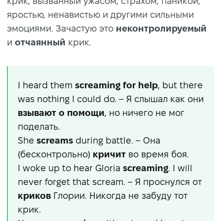
крик, вызванный ужасом, страхом, паникой,
яростью, ненавистью и другими сильными
эмоциями. Зачастую это
неконтролируемый
и
отчаянный
крик.
I heard them
screaming
for help
, but there
was nothing I could do. – Я слышал как они
взывают о помощи
, но ничего не мог
поделать.
She
screams
during battle. – Она
(бесконтрольно)
кричит
во время боя.
I woke up to hear Gloria
screaming
. I will
never forget that scream. – Я проснулся от
криков
Глории. Никогда не забуду тот
крик.