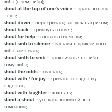
либо (о чем-либо);
shout at the top
of one's voice
– орать во весь
голос;
shout down
– перекричать; заглушать криком;
shout back
– крикнуть в ответ;
shout for help
– взывать о помощи;
shout smb to silence
– заставить криком кого-
либо замолчать;
shout smth to smb
– прокричать что-либо
кому-либо;
shout the odds
– хвастать;
shout with
/
for joy
– кричать от радости /
радостно;
shout with laughter
– хохотать;
stand a shout
– угощать выпивкой всю
компанию;