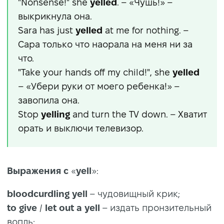
"Nonsense!" she
yelled
. – «Чушь!» –
выкрикнула она.
Sara has just
yelled
at me for nothing. –
Сара только что наорала на меня ни за
что.
"Take your hands off my child!", she
yelled
– «Убери руки от моего ребенка!» –
завопила она.
Stop
yelling
and turn the TV down. – Хватит
орать и выключи телевизор.
Выражения с
«
yell
»:
bloodcurdling yell
– чудовищный крик;
to give
/
let out a yell
– издать пронзительный
вопль;