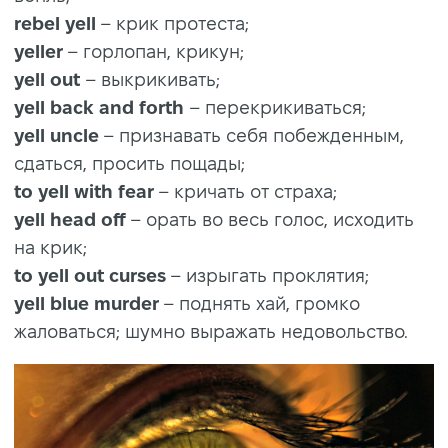
rebel yell
– крик протеста;
yeller
– горлопан, крикун;
yell out
– выкрикивать;
yell back and forth
– перекрикиваться;
yell uncle
– признавать себя побежденным,
сдаться, просить пощады;
to yell with fear
– кричать от страха;
yell head off
– орать во весь голос, исходить
на крик;
to yell out curses
– изрыгать проклятия;
yell blue murder
– поднять хай, громко
жаловаться; шумно выражать недовольство.