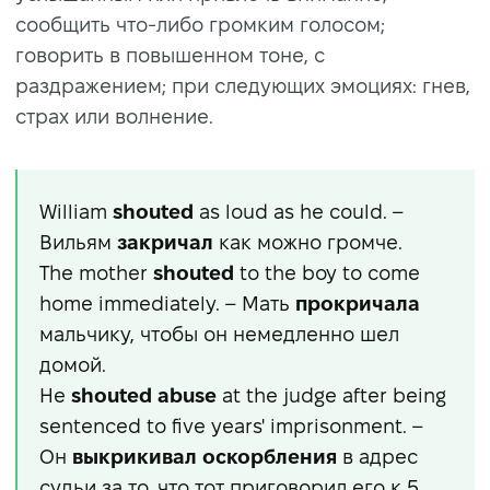
сообщить что-либо громким голосом;
говорить в повышенном тоне, с
раздражением; при следующих эмоциях: гнев,
страх или волнение.
William
shouted
as loud as he could. –
Вильям
закричал
как можно громче.
The mother
shouted
to the boy to come
home immediately. – Мать
прокричала
мальчику, чтобы он немедленно шел
домой.
He
shouted abuse
at the judge after being
sentenced to five years' imprisonment. –
Он
выкрикивал оскорбления
в адрес
судьи за то, что тот приговорил его к 5