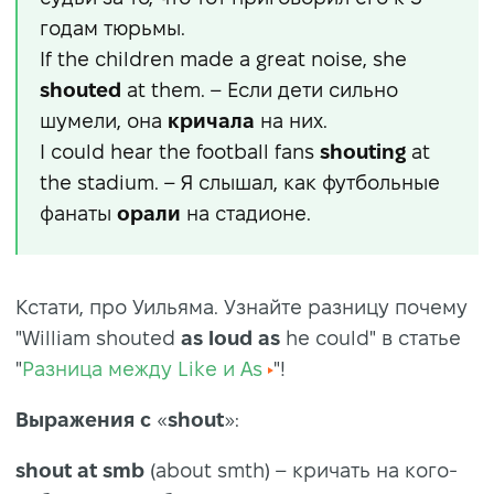
годам тюрьмы.
If the children made a great noise, she
shouted
at them. – Если дети сильно
шумели, она
кричала
на них.
I could hear the football fans
shouting
at
the stadium. – Я слышал, как футбольные
фанаты
орали
на стадионе.
Кстати, про Уильяма. Узнайте разницу почему
"William shouted
as loud as
he could" в статье
"
Разница между Like и As
"!
Выражения с
«
shout
»:
shout at smb
(about smth) – кричать на кого-