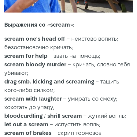
Выражения
со
«
scream
»:
scream one's head off
– неистово вопить;
безостановочно кричать;
scream for help
– звать на помощь;
scream bloody murder
– кричать, словно тебя
убивают;
drag smb. kicking and screaming
– тащить
кого-либо силком;
scream with laughter
– умирать со смеху;
хохотать до упаду;
bloodcurdling
/
shrill scream
– жуткий вопль;
let out a scream
– испустить вопль;
scream of brakes
– скрип тормозов