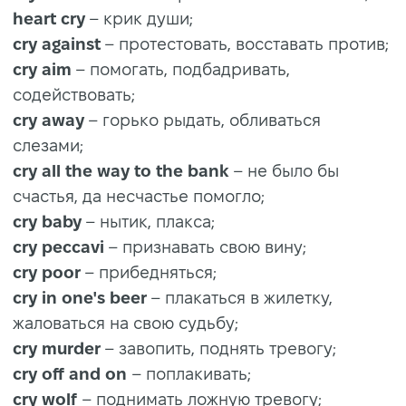
heart cry
– крик души;
cry against
– протестовать, восставать против;
cry aim
– помогать, подбадривать,
содействовать;
cry away
– горько рыдать, обливаться
слезами;
cry all the way to the bank
– не было бы
счастья, да несчастье помогло;
cry baby
– нытик, плакса;
cry peccavi
– признавать свою вину;
cry poor
– прибедняться;
cry in one's beer
– плакаться в жилетку,
жаловаться на свою судьбу;
cry murder
– завопить, поднять тревогу;
cry off and on
– поплакивать;
cry wolf
– поднимать ложную тревогу;