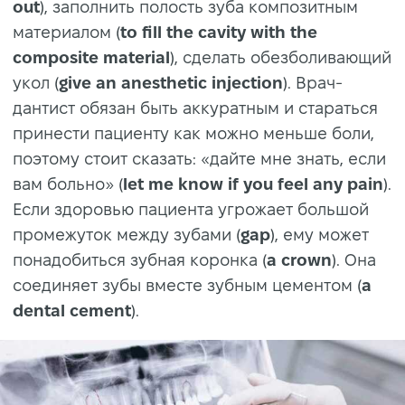
out
), заполнить полость зуба композитным
материалом (
to fill the cavity with the
composite material
), сделать обезболивающий
укол (
give an anesthetic injection
). Врач-
дантист обязан быть аккуратным и стараться
принести пациенту как можно меньше боли,
поэтому стоит сказать: «дайте мне знать, если
вам больно» (
let me know if you feel any pain
).
Если здоровью пациента угрожает большой
промежуток между зубами (
gap
), ему может
понадобиться зубная коронка (
a crown
). Она
соединяет зубы вместе зубным цементом (
a
dental cement
).