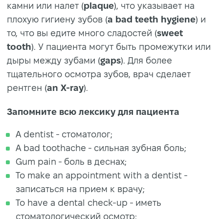
камни или налет (
plaque
), что указывает на
плохую гигиену зубов (
a bad teeth hygiene
) и
то, что вы едите много сладостей (
sweet
tooth
). У пациента могут быть промежутки или
дыры между зубами (
gaps
). Для более
тщательного осмотра зубов, врач сделает
рентген (
an X-ray
).
Запомните всю лексику для пациента
A dentist - стоматолог;
A bad toothache - сильная зубная боль;
Gum pain - боль в деснах;
To make an appointment with a dentist -
записаться на прием к врачу;
To have a dental check-up - иметь
стоматологический осмотр;