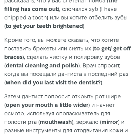
рассказать, что у вас слетела пломба (
the
filling has come out
), сломался зуб (I have
chipped a tooth) или вы хотите отбелить зубы
(
to get your teeth brightened
).
Кроме того, вы можете сказать, что хотите
поставить брекеты или снять их (
to get/ get off
braces
), сделать чистку и полировку зубов
(
dental cleaning and polish
). Врач спросит,
когда вы посещали дантиста в последний раз
(
when did you last visit the dentist?
).
Затем дантист попросит открыть рот шире
(
open your mouth a little wider
) и начнет
осмотр, используя ополаскиватель для
полости рта (
mouthwash
), зеркало (
mirror
) и
разные инструменты для отодвигания кожи и