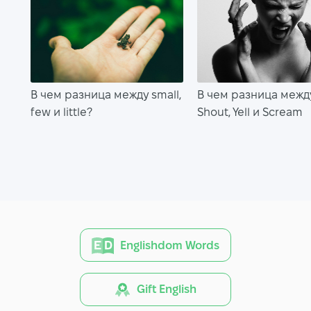
В чем разница между small,
В чем разница между
few и little?
Shout, Yell и Scream
Englishdom Words
Gift English