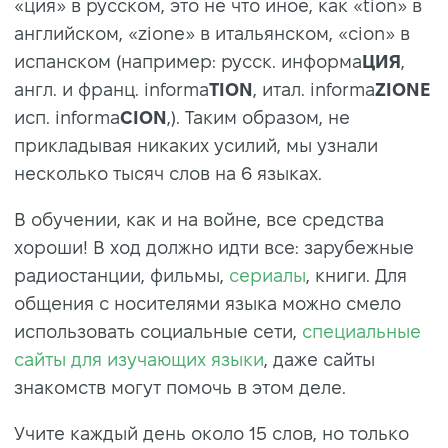
«ция» в русском, это не что иное, как «tion» в
английском, «zione» в итальянском, «cion» в
испанском (например: русск. информа
ЦИЯ
,
англ. и франц. informa
TION
, итал. informa
ZIONE
исп. informa
CION
,). Таким образом, не
прикладывая никаких усилий, мы узнали
несколько тысяч слов на 6 языках.
В обучении, как и на войне, все средства
хороши! В ход должно идти все: зарубежные
радиостанции, фильмы,
сериалы
, книги. Для
общения с носителями языка можно смело
использовать социальные сети,
специальные
сайты для изучающих языки
, даже сайты
знакомств могут помочь в этом деле.
Учите каждый день около 15 слов, но только